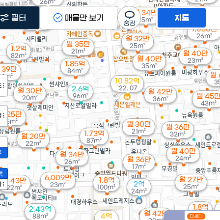
26m²
월 34만
1.35억
필터
매물만 보기
지도
월 30만
25m²
73m²
21m²
7,030만
26m²
월 32만
월 35만
25m²
1.2억
21m²
월 40만
82m²
월 40만
23m²
1.85억
35m²
 39만
84m²
월 
34m²
10.82억
3
도
'22. 07
2.6억
월 30만
월 42만
96m²
월 45
20m²
36m²
43m²
월 25만
정
25m²
월 30만
월 36만
21m²
1.73억
32m²
월 20만
87m²
22m²
월 40만
2
월 34만
24m²
월 36만
26m²
17m²
액
6,009만
월 27만
1.8억
월 43만
2억
가
23m²
25m²
100m²
22m²
24m²
1.8억
2.43억
월 42만
82m²
4억
88m²
다세대