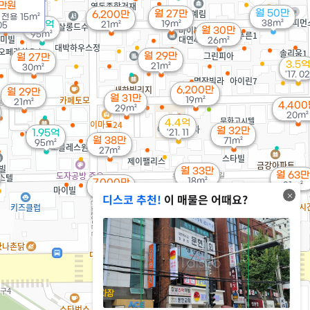
6만원
월 50만
월 27만
6,200만
/
전용
15m²
38m²
2.4억
19m²
21m²
05
월 30만
95m²
26m²
월 29만
월 27만
3.5억
21m²
30m²
'17. 02
6,200만
월 29만
월 31만
19m²
21m²
4,40
29m²
20m²
4.4억
월 32만
1.95억
'21. 11
월 38만
71m²
95m²
27m²
월 33만
월 63만
18m²
7,000만
21m²
20m²
디스코 추천!
이 매물은 어때요?
81.8억
15억
2.77억
'20. 09
'19. 12
81m²
27.6억
24억
'25. 12
'14. 05