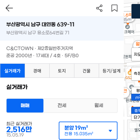
1.6억
85m²
부산광역시 남구 대연동 639-11
부산광역시 남구 용소로64번길 71
월
C&CTOWN · 제2종일반주거지역
지
준공 2000년 · 17세대 / 4호 · 5F/B0
실거래가
경매
토지
건물
등기/설계
측
실거래가
월 26만
평
16m²
m
매매
전세
월세
총
단
최근 실거래가
분양
19m²
2,516만
전용
15.035m²
15.05.19