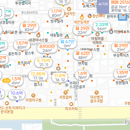
30m²
'19. 11
매매 251
실거래
공급
19m²
계약일 '15. 
1.17억
1.7억
80m²
87m²
2.33억
월 29만
월 29만
96m²
82m²
22m²
월 67만
1.57억
8억
월 29만
0m²
8,900만
80m²
6m²
21m²
24m²
월 62만
.2억
48m²
5.75억
9m²
'21. 11
1.35억
1.6억
12.85억
11.8억
66m²
78m²
'17. 06
1.5억
'16. 12
경매
41m²
억
10.6억
07
'16. 11