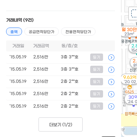
거래내역
(9건)
월 30만
총액
공급면적당단가
전용면적당단가
23m²
거래일
거래금액
동/층/호
2.
15
'15.05.19
2,516만
3층 3**호
등기
2
8
'15.05.19
2,516만
3층 3**호
등기
9.63억
'15.05.19
2,516만
2층 2**호
등기
'20. 02
'15.05.19
2,516만
2층 2**호
등기
30
'24. 
'15.05.19
2,516만
2층 2**호
등기
더보기 (
1/2
)