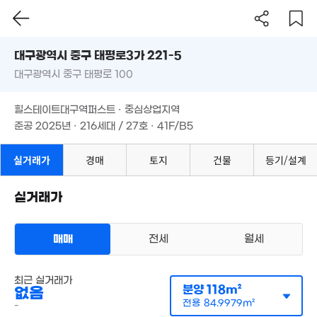
'20. 12
1.8억
대구시 중구 태평로3가 221-5
562만
'18. 08
5,00
'24. 03
대구광역시 중구 태평로 100
도로명
'09. 
3.4억
1.03억
대구광역시 중구 태평로3가 221-5
'21. 10
필터
매물 탐색
'17. 03
힐스테이트대구역퍼스트 · 중심상업지역
대구광역시 중구 태평로 100
준공 2025년 · 216세대 / 27호 · 41F/B5
힐스테이트대구역퍼스트 · 중심상업지역
준공 2025년 · 216세대 / 27호 · 41F/B5
2.14억
실거래가
경매
토지
건물
등기/설계
110m²
6.19억
실거래가
114m²
매매
전세
월세
아파트
최근 실거래가
매매 4억 9215만원
분양
118m²
없음
실거래
공급
121m²
/
전용
85m²
10.2억
전용
84.9979m²
-
계약일 '25. 10
'07. 06