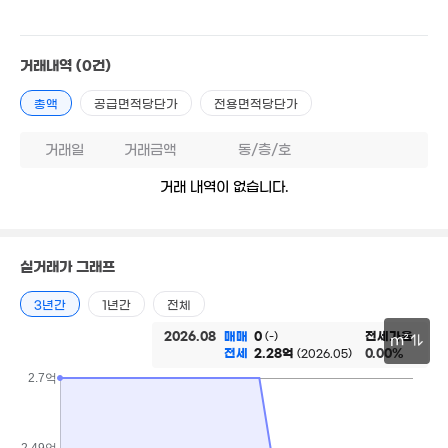
47억
'21. 05
거래내역
(0건)
14.7억
8.5억
'19. 04
'13. 10
총액
공급면적당단가
전용면적당단가
거래일
거래금액
동/층/호
360만
거래 내역이 없습니다.
'14. 04
1.5억
100m²
실거래가 그래프
5.4억
'17. 09
5.17억
4.25억
3년간
1년간
전체
'24. 12
'26. 01
2026.08
매매
0
전세가율
(-)
1.65억
1.5억
m²
전세
2.28억
0.00%
(2026.05)
'19. 07
'14. 10
30m
2.7억
3.13억
6,500만
'15. 06
'20. 08
2.49억