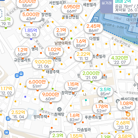
6,000만
매매 2억
실거래
55m²
공급
78m²
/
6,950만
계약일 '26. 0
66m²
5,000만
43m²
1.5억
'19. 11
2.45억
2.1억
1.85억
86m²
51m²
'16. 10
1.6억
85m²
1.02억
1.2억
59m²
2.22억
60m²
4,320만
'11. 12
9,000만
'22. 07
'21. 06
2,000만
'21. 09
6,000만
1.15억
51m²
1.17억
70m²
3.5억
'12. 02
85m²
9,000만
60m²
1.08억
1.78억
67m²
52m²
2.52억
1.6억
'15. 04
82m²
2.68억
'20. 12
2.3억
1.55억
3.58억
1.3억