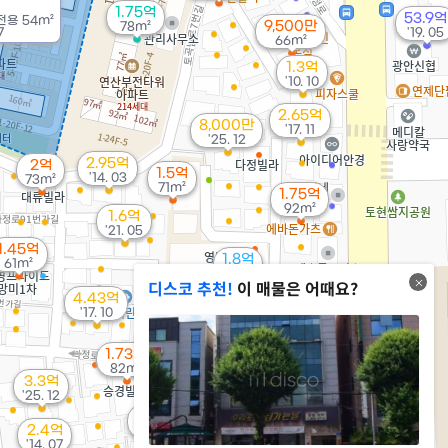
1.75억
53.9억
전용
54m²
9,500만
78m²
7
'19. 05
66m²
1.3억
'10. 10
2.65억
8,000만
'17. 11
'25. 12
2.95억
2억
1.5억
'14. 03
73m²
71m²
1.75억
92m²
1.6억
'21. 05
1.45억
1.8억
61m²
83m²
9.95억
디스코 추천!
이 매물은 어때요?
'23. 05
4.43억
3.5억
'17. 10
3.5억
'26. 03
'17. 04
1.73억
82m²
3.3억
2.33억
'25. 12
'20. 07
2.3억
2.4억
'23. 07
'14. 07