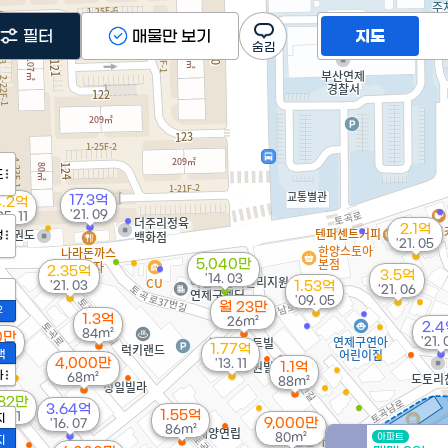
필터
매물만 보기
지도
도
17.3억
4.2억
'21. 09
25. 11
2.1억
정
'21. 05
5,040만
2.35억
3.5억
'14. 03
'21. 03
1.53억
'21. 06
'09. 05
월 23만
2
1.3억
26m²
2.
84m²
0만
'21.
1.77억
²
액
4,000만
'13. 11
1.1억
가
68m²
88m²
582만
3.64억
1.55억
9. 01
지
9,000만
'16. 07
86m²
80m²
아파트
지