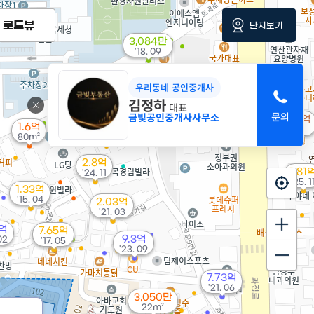
로드뷰
단지보기
3,084만
'18. 09
우리동네 공인중개사
김정하
1억
대표
1.2억
3.96억
52m²
금빛공인중개사사무소
73m²
98.49억
'22. 07
매물
1.6억
'21. 06
80m²
2.8억
1.81
'24. 11
'25. 1
1.33억
'15. 04
2.03억
'21. 03
4억
7.65억
9.3억
 02
'17. 05
'23. 09
7.73억
'21. 06
3,050만
22m²