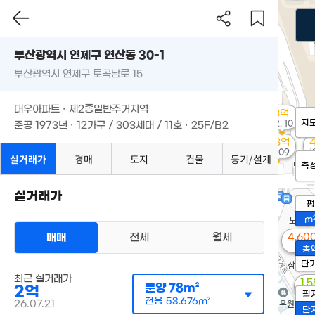
부산광역시 연제구 연산동 30-1
부산광역시 연제구 토곡남로 15
대우아파트 · 제2종일반주거지역
3억
지
'12. 10
준공 1973년 · 12가구 / 303세대 / 11호 · 25F/B2
9.18억
'21. 09
'
실거래가
경매
토지
건물
등기/설계
측
실거래가
평
m
매매
전세
월세
4,60
34m
총
단
최근 실거래가
1,
분양
78m²
2억
'1
필
전용
53.676m²
26.07.21
단