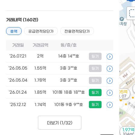
거래내역
(160건)
총액
공급면적당단가
전용면적당단가
거래일
거래금액
동/층/호
'26.07.21
2억
14층 14**호
등기
'26.05.05
1.55억
3층 3**호
등기
'26.05.04
1.78억
3층 3**호
등기
4.05억
'26.01.24
1.85억
101동 18층 18**호
등기
'21. 07
'25.12.12
1.74억
101동 9층 9**호
등기
더보기 (
1/32
)
1.97억
104m²