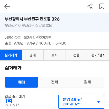
6,000만
8,500만
46m²
59m²
부산시 부산진구 전포동 326
부산광역시 부산진구 진남로 336
8,700만
도로명
53m²
부산광역시 부산진구 전포동 326
1.7억
필터
매물 탐색
시영아파트 · 제2종일반주거지역
61m²
9,588만
부산광역시 부산진구 진남로 336
준공 1978년 · 3가구 / 400세대 · 5F/B0
'18. 08
1.17억
61m²
시영아파트 · 제2종일반주거지역
준공 1978년 · 3가구 / 400세대 · 5F/B0
6,500만
2.43억
'16. 06
'17. 11
실거래가
경매
토지
건물
등기/설계
실거래가
매매
전세
월세
아파트
매매 1억
최근 실거래가
실거래
공급
45m²
/
전용
40m²
분양
45m²
1억
계약일 '26. 06
전용
40.1m²
26.06.17