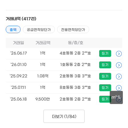
722만
'17. 10
거래내역
(417건)
총액
공급면적당단가
전용면적당단가
거래일
거래금액
동/층/호
8,000만
56m²
'26.06.17
1억
4호동동 2층 2**호
등기
'26.01.10
1억
1호동동 2층 2**호
등기
'25.09.22
1.08억
2호동동 3층 3**호
1.6억
등기
81m²
'25.07.11
1억
8호동동 3층 3**호
등기
m²
'25.06.18
9,500만
2호동동 2층 2**호
등기
505만
'16. 10
30m
2.7억
3.9억
1.25
'23. 03
'25. 04
더보기 (
1/84
)
'19. 11