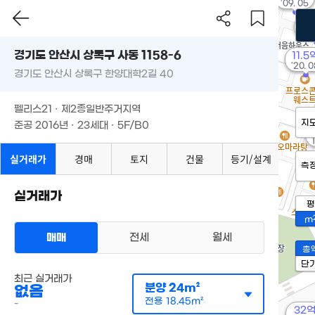
'09. 05
8.
'09
경기도 안산시 상록구 사동 1158-6
11.5
'20. 
경기도 안산시 상록구 한양대학2길 40
펠리스21 · 제2종일반주거지역
지
준공 2016년 · 23세대 · 5F/B0
실거래가
경매
토지
건물
등기/설계
측
실거래가
평
m
매매
전세
월세
총
단
최근 실거래가
분양
24m²
없음
전용
18.45m²
-
32