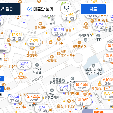
14억
3억
'24. 08
'09. 02
55억
11억
필터
매물만 보기
지도
6억
. 06
'20. 01
9.1억
'14. 05
12.5억
'09. 09
12
'21. 08
억
'1
08
8.7억
'15. 07
10.2억
'21. 03
12.9억
'21. 12
7.8억
도
'09. 10
월 
1.5억
3
166m²
월 
정
21
20억
'25. 02
2
6,10
24m
월 45만
5.5억
23m²
액
'14. 07
10.5
가
2,726만
9.6억
'11. 08
월 36만
22m²
'17. 06
23m²
15억
'25. 08
억
다세대