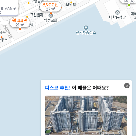
'14. 06
13.4억
8,900만
'16. 06
전용
681m²
27m²
8
월 44만
21m²
디스코 추천!
이 매물은 어때요?