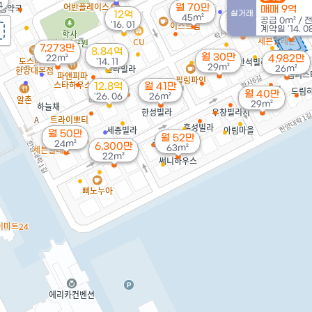
4
월 70만
매매 9억
실거래
12억
45m²
월 28만
공급
0m²
/
'16. 01
24m²
계약일 '14. 0
7,273만
8.84억
월 30만
22m²
4,982만
'14. 11
29m²
26m²
12.8억
월 41만
월 40만
'26. 06
26m²
29m²
월 50만
월 52만
24m²
6,300만
63m²
22m²