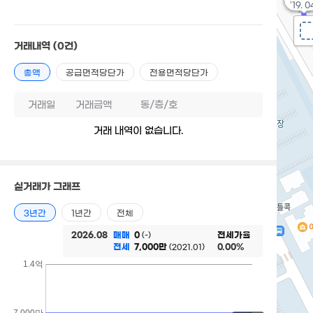
'19. 0
거래내역
(0건)
총액
공급면적당단가
전용면적당단가
거래일
거래금액
동/층/호
거래 내역이 없습니다.
실거래가 그래프
3년간
1년간
전체
2026.08
매매
0
전세가율
(-)
전세
7,000만
0.00%
(2021.01)
1.4억
7,000만