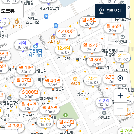
'19. 10
42m²
로드뷰
건물보기
.1억
월 45만
7. 12
25m²
월 36만
20m²
4,400만
22m²
4억
월 124만
'15. 08
12.4억
75m²
'15. 07
56만
21억
2m²
월 50만
'21. 07
39m²
56만
월 41만
m²
30m²
6,700만
7.5억
월 37만
월 40만
26m²
'25. 06
30m²
26m²
6,300만
0만
26m²
7.5억
²
6.2억
'22. 05
월 49만
'19. 04
월 46만
30m²
억
23m²
7.7억
월 44만
'16. 09
월 38만
26m²
20m²
4.76억