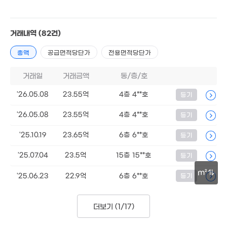
월 22만
15
35m²
거래내역
(82건)
87
총액
공급면적당단가
전용면적당단가
320
거래일
거래금액
동/층/호
'22. 
'26.05.08
23.55억
4층 4**호
등기
'26.05.08
23.55억
4층 4**호
등기
'25.10.19
23.65억
6층 6**호
등기
'25.07.04
23.5억
15층 15**호
등기
m²
'25.06.23
22.9억
6층 6**호
등기
50m
더보기 (
1/17
)