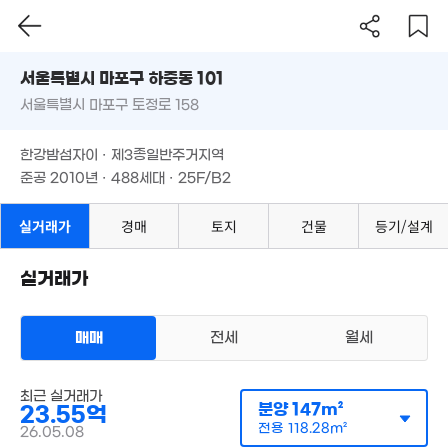
20억
1.9억
서울시 마포구 하중동 101
3.13억
108m²
34m²
'19. 03
서울특별시 마포구 토정로 158
도로명
46억
서울특별시 마포구 하중동 101
필터
매물 탐색
매물
'14. 12
14
한강밤섬자이 · 제3종일반주거지역
00만
서울특별시 마포구 토정로 158
'11. 
준공 2010년 · 488세대 · 25F/B2
08. 12
1.13억
월 30만
31m²
38억
한강밤섬자이 · 제3종일반주거지역
32m²
'19. 08
19.2억
준공 2010년 · 488세대 · 25F/B2
'15. 08
85억
20.7억
'26. 08
112m²
실거래가
경매
토지
건물
등기/설계
18.1억
103m²
실거래가
380만
25m²
매매
전세
월세
3.4억
69m²
124억
아파트
0m²
매매 23억 3000만원
최근 실거래가
실거래
22.5억
분양
147m²
23.55억
공급
111m²
/
전용
85m²
196m²
계약일 '26. 02
전용
118.28m²
26.05.08