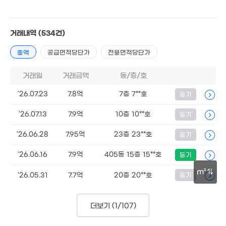
6억
3.06억
172m²
'14. 03
거래내역
(534건)
10.22억
5.1억
'26. 03
3.5억
143m²
총액
공급면적당단가
전용면적당단가
'18. 01
52억
8.3억
'21. 06
139m²
거래일
거래금액
동/층/호
2억
8.06억
'26.07.23
7.8억
7층 7**호
등기
'16. 12
'17. 07
7.1억
190m²
2.1억
1.91억
'26.07.13
7.9억
10층 10**호
등기
'11. 10
'17. 10
7.7억
4.8
'21. 07
'23.
'26.06.28
7.95억
23층 23**호
등기
20.55억
4억
'23. 10
0m²
9.72억
'26.06.16
7.9억
405동 15층 15**호
등기
'10. 03
m²
'26.05.31
7.7억
20층 20**호
등기
5억
'24. 05
100m
5.5억
6억
19.84억
'19. 05
더보기 (
1/107
)
0m²
'09. 04