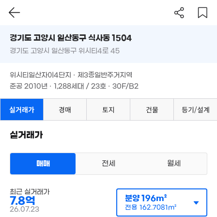
'20. 07
'18. 08
경기도 고양시 일산동구 식사동 1504
2.5억
'22. 03
경기도 고양시 일산동구 위시티4로 45
30억
도로명
'23. 03
경기도 고양시 일산동구 식사동 1504
필터
매물 탐색
위시티일산자이4단지 · 제3종일반주거지역
경기도 고양시 일산동구 위시티4로 45
준공 2010년 · 1,288세대 / 23호 · 30F/B2
44.55억
'23. 02
위시티일산자이4단지 · 제3종일반주거지역
준공 2010년 · 1,288세대 / 23호 · 30F/B2
1,400만
'07. 11
8억
196m²
실거래가
경매
토지
건물
등기/설계
7.8억
경매
196m²
실거래가
6.08억
158m²
2.01억
8억
매매
전세
월세
'24. 01
'19. 10
4.7억
.8억
아파트
'17. 10
2m²
최근 실거래가
매매 7억 9000만원
실거래
분양
196m²
7.8억
공급
196m²
/
전용
163m²
계약일 '26. 07
전용
162.7081m²
26.07.23