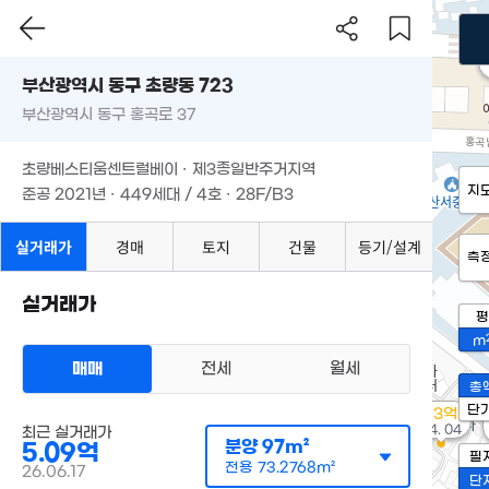
부산광역시 동구 초량동 723
부산광역시 동구 홍곡로 37
초량베스티움센트럴베이 · 제3종일반주거지역
지
준공 2021년 · 449세대 / 4호 · 28F/B3
실거래가
경매
토지
건물
등기/설계
측
실거래가
평
m
매매
전세
월세
총
단
1.3억
'24. 04
최근 실거래가
분양
97m²
5.09억
필
전용
73.2768m²
26.06.17
단