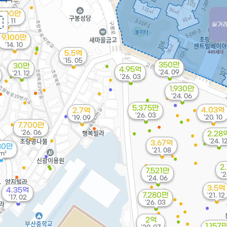
,000만
'20. 11
실거
9,100만
'14. 10
5.5억
'15. 05
350만
30만
4.95억
'24. 09
'21. 12
'26. 03
1,930만
'24. 06
5,375만
4.03억
2.7억
'26. 03
'20. 10
'19. 09
7,700만
'26. 06
2.28
'24. 1
3.67억
30만
'21. 08
m²
2
7,521만
'2
'24. 06
3.5억
4.35억
7,280만
'21. 12
'17. 02
'26. 03
2억
1,157