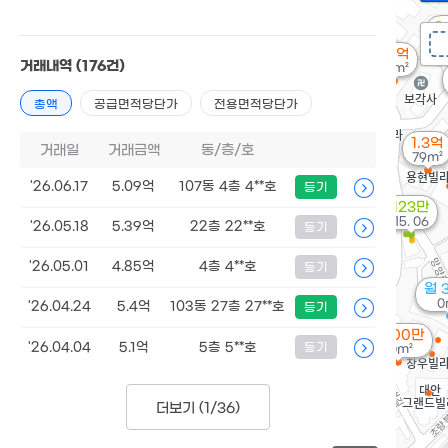
8
1.5억
거래내역
(176건)
85m²
총액
공급면적당단가
전용면적당단가
1.3억
거래일
거래금액
동/층/호
79m²
'26.06.17
5.09억
107동 4층 4**호
등기
123만
'15. 06
'26.05.18
5.39억
22층 22**호
등기
'26.05.01
4.85억
4층 4**호
등기
월 
0
'26.04.24
5.4억
103동 27층 27**호
등기
8,000만
'26.04.04
5.1억
5층 5**호
등기
50m²
더보기 (
1/36
)