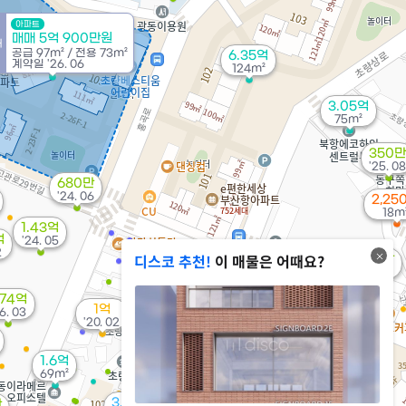
아파트
매매 5억 900만원
래
공급
97m²
/
전용
73m²
6.35억
계약일 '26. 06
124m²
3.05억
75m²
350만
'25. 08
680만
'24. 06
2,25
18m
1.43억
억
'24. 05
2
디스코 추천!
이 매물은 어때요?
800만
8.3억
'12. 12
'19. 10
.74억
1억
6. 03
7,200만
매물
'20. 02
26m²
월 50만
1.6억
0m²
69m²
3,000만
만