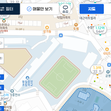
'22. 12
8,900만
9,500만
61m²
필터
매물만 보기
지도
55m²
1.8억
77m²
1.12억
54m²
도
정
1.3억
'22. 11
2
액
가
1.6억
80m²
지
지