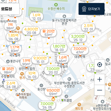
1.2억
39m²
로드뷰
단지보기
8,500만
1.57억
'23. 08
85m²
1.6억
'12. 03
1억
2.5억
38m²
4,800만
'22. 01
월 20만
'20. 08
53m²
1.85억
3,200만
'06. 08
'25. 12
1,807만
1.17억
7,000만
'18. 03
83m²
47m²
1.6억
9,300만
1.9억
65m²
'15. 01
90m²
1,728만
월 35만
7,000만
'23. 08
98m²
'20. 02
10억
'16. 03
2.6억
'24. 08
9,500만
59m²
7,000만
'26. 05