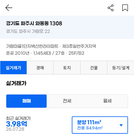
경기도 파주시 와동동 1308
경기도 파주시 가람로 22
도로명
11.25억
'21. 08
경기도 파주시 와동동 1308
필터
매물 탐색
가람마을1단지벽산한라아파트 · 제3종일반주거지역
경기도 파주시 가람로 22
준공 2010년 · 1,145세대 / 27호 · 25F/B2
6.04억
'25. 07
가람마을1단지벽산한라아파트 · 제3종일반주거지역
준공 2010년 · 1,145세대 / 27호 · 25F/B2
6억
4.08억
'13. 02
'15. 03
실거래가
경매
토지
건물
등기/설계
14.2억
4.31억
5.57억
5.68억
'21. 12
76m²
'15. 11
'16. 04
실거래가
246.59억
'14. 06
2.35억
34m²
17.67억
4.85억
매매
전세
월세
'18. 09
77m²
4.4억
아파트
149m²
최근 실거래가
매매 3억 9800만원
실거래
분양
111m²
3.98억
공급
111m²
/
전용
85m²
계약일 '26. 07
전용
84.94m²
26.07.28