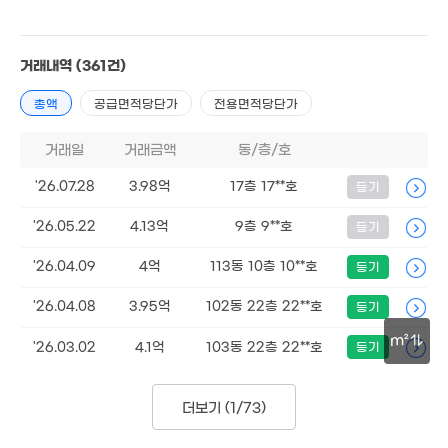
2.9억
11.4억
111m²
101m²
1억
거래내역
(361건)
1.28억
36m²
39m²
총액
공급면적당단가
전용면적당단가
거래일
거래금액
동/층/호
8
'26.07.28
3.98억
17층 17**호
등기
15
4.25억
150m²
3.35억
4억
'26.05.22
4.13억
9층 9**호
등기
116m²
150m²
'26.04.09
4억
113동 10층 10**호
등기
'26.04.08
3.95억
102동 22층 22**호
등기
4.52억
m²
'26.03.02
4.1억
103동 22층 22**호
등기
155m²
100m
16.52억
3.07억
'19. 11
107m²
더보기 (
1/73
)
4.3억
145m²