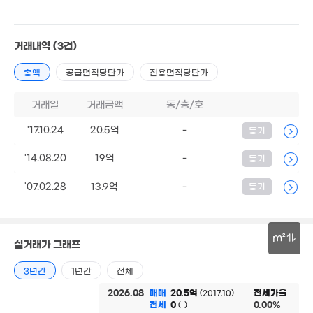
3.08억
2.25억
52m²
3.95억
37m²
3.6억
74m²
83m²
거래내역
(3건)
4.98억
총액
공급면적당단가
전용면적당단가
'10. 04
거래일
거래금액
동/층/호
15억
4.15억
76m²
92m²
'17.10.24
20.5억
-
등기
2.18억
5.34억
'21. 03
'10. 04
'14.08.20
19억
-
등기
2,700만
'19. 08
'07.02.28
13.9억
-
등기
21.25억
210만
'12. 03
'19. 09
4,350만
'10. 04
8.26억
m²
실거래가 그래프
'10. 04
5.9억
147m²
30m
3년간
1년간
전체
25.
3.7억
2026.08
매매
20.5억
전세가율
'25.
(2017.10)
'06. 02
전세
0
0.00%
(-)