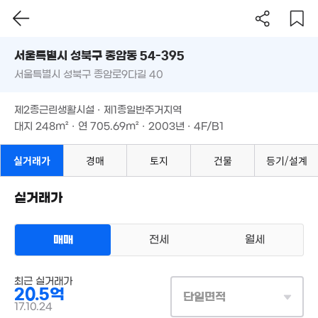
서울시 성북구 종암동 54-395
서울특별시 성북구 종암로9다길 40
2.8억
도로명
45m²
서울특별시 성북구 종암동 54-395
필터
매물 탐색
제2종근린생활시설 · 제1종일반주거지역
서울특별시 성북구 종암로9다길 40
6.6억
대지
248m²
· 연
705.69m²
· 2003년 · 4F/B1
7억
135m²
89m²
3.6억
제2종근린생활시설 · 제1종일반주거지역
49m²
대지
248m²
· 연
705.69m²
· 2003년 · 4F/B1
2.9억
1.85억
86m²
34m²
실거래가
경매
토지
건물
등기/설계
월 70만
실거래가
53m²
19.5억
매매
전세
월세
'18. 08
상업용건물
14.1억
최근 실거래가
매매 20억 5000만원
실거래
2.1억
'17. 11
20.5억
대지
248m²
/
연
706m²
단일면적
31m²
계약일 '17. 10
17.10.24