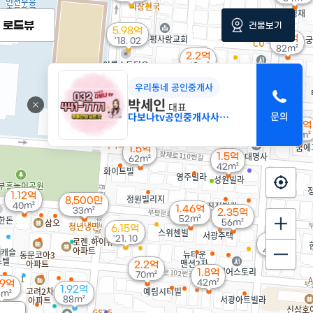
로드뷰
건물보기
5.98억
3.1억
'18. 02
82m²
2.2억
48m²
우리동네 공인중개사
2.4억
8,800만
47m²
박세인
대표
35m²
다보나tv공인중개사사무소
2.5억
59m²
1.5억
1.5억
62m²
42m²
1.12억
8,500만
40m²
1.46억
33m²
2.35억
52m²
56m²
6.15억
'21. 10
1억
43m²
2.2억
1.8억
70m²
42m²
29억
1.92억
5m²
88m²