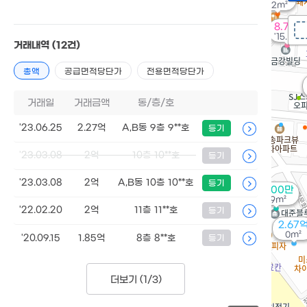
42m²
8.7억
'15. 10
거래내역
(12건)
총액
공급면적당단가
전용면적당단가
거래일
거래금액
동/층/호
'23.06.25
2.27억
A,B동 9층 9**호
등기
'23.03.08
2억
10층 10**호
등기
'23.03.08
2억
A,B동 10층 10**호
등기
7,500만
29m²
'22.02.20
2억
11층 11**호
등기
2.67
0m²
'20.09.15
1.85억
8층 8**호
등기
더보기 (
1/3
)