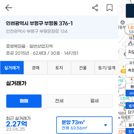
인천광역시 부평구 부평동 376-1
1.
인천광역시 부평구 부평문화로 134
58
효행복마을 · 일반상업지역
지
준공 2015년 · 62세대 / 30호 · 14F/B1
실거래가
경매
토지
건물
등기/설계
1
측
경매
4
2.62억
실거래가
94m²
평
m
1.5억
매매
전세
월세
60m²
총
단
최근 실거래가
분양
73m²
2.27억
필
전용
63.56m²
23.06.25
1.22억
단