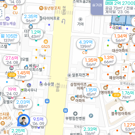
'14. 03
매매 2억 270
실거래
공급
73m²
/
전용
계약일 '23. 06
2.35억
96m²
1.2억
월 105만
1.34억
43m²
137m²
56m²
4.39억
139m²
1.3억
27.6억
경매
1.35억
66m²
'24. 08
56m²
1.45억
경매
77m²
19억
1.15억
1.76억
'24. 02
45m²
경매
79m²
억
2.03억
88m²
9.5억
'06. 09
1.27
2.33억
53m²
2.25억
116m²