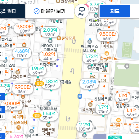
'15. 12
65m²
3.78억
매물
137m²
필터
매물만 보기
지도
1.78억
8,900만
59m²
42m²
1.2억
53m²
9,800만
82억
2.03억
60m²
m²
9,500만
92m²
56m²
4.68억
도
1.02억
117m²
1.72억
44m²
49m²
1.95억
.33억
정
69m²
9m²
1.82억
2.08억
경매
1.2억
55m²
75m²
9,900만
57m²
36m²
1.1억
2
34m²
9,000만
1.7억
50m²
액
1.4억
73m²
1.64억
66m²
경매
가
55m²
2.2억
1.
105m²
지
8
15.74억
지
주상복합