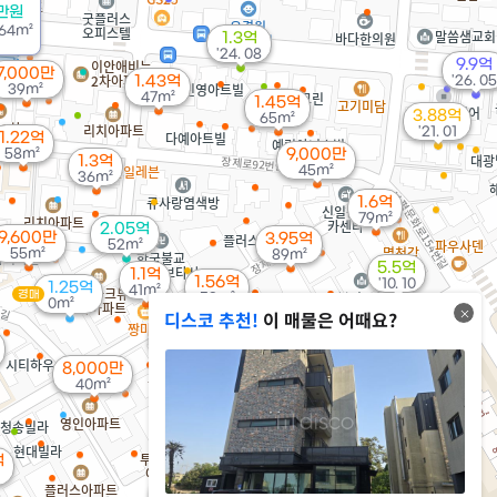
0만원
64m²
1.3억
'24. 08
9.9억
7,000만
1.43억
'26. 05
39m²
47m²
1.45억
3.88억
65m²
'21. 01
1.22억
58m²
9,000만
1.3억
45m²
36m²
1.6억
79m²
2.05억
9,600만
3.95억
52m²
55m²
89m²
5.5억
1.1억
1.56억
'10. 10
1.25억
41m²
경매
59m²
0m²
디스코 추천!
이 매물은 어때요?
월 45만
1.25억
45m²
62m²
8,000만
40m²
8,500만
39m²
억
1.35억
2.1억