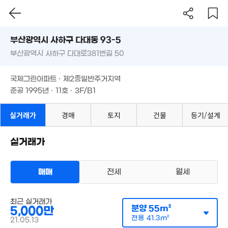
부산시 사하구 다대동 93-5
부산광역시 사하구 다대로381번길 50
도로명
부산광역시 사하구 다대동 93-5
필터
매물 탐색
국제그린아파트 · 제2종일반주거지역
부산광역시 사하구 다대로381번길 50
준공 1995년 · 11호 · 3F/B1
국제그린아파트 · 제2종일반주거지역
준공 1995년 · 11호 · 3F/B1
실거래가
경매
토지
건물
등기/설계
2.3억
106m²
실거래가
매매
전세
월세
상가사무실
최근 실거래가
매매 1억 500만원
분양
55m²
5,000만
실거래
공급
55m²
/
전용
41m²
전용
41.3m²
21.05.13
계약일 '19. 09