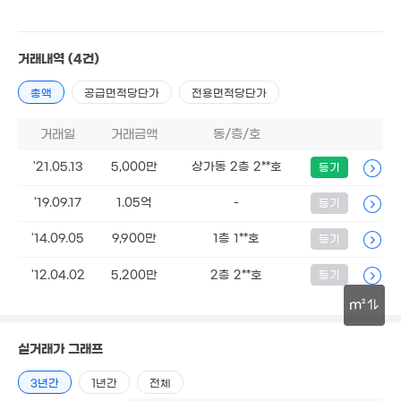
거래내역
(4건)
총액
공급면적당단가
전용면적당단가
17.88억
'22. 05
거래일
거래금액
동/층/호
8.62억
'22. 05
'21.05.13
5,000만
상가동 2층 2**호
등기
.1억
'19.09.17
1.05억
-
등기
. 01
'14.09.05
9,900만
1층 1**호
등기
'12.04.02
5,200만
2층 2**호
등기
m²
30m
실거래가 그래프
3년간
1년간
전체