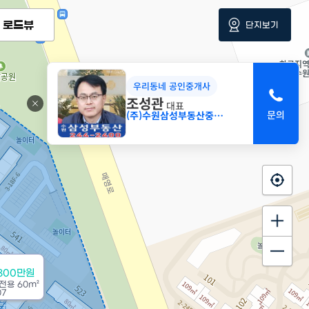
로드뷰
단지보기
우리동네 공인중개사
조성관
대표
(주)수원삼성부동산중개법인
800만원
전용
60m²
07