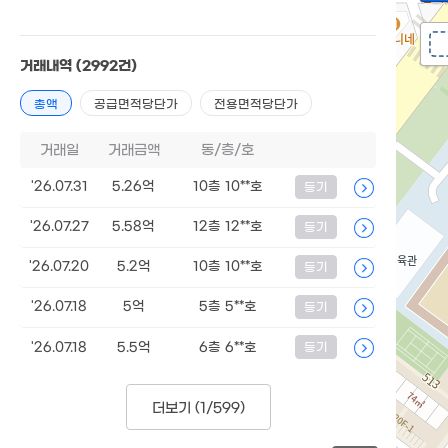
거래내역
(2992건)
총액
공급면적당단가
전용면적당단가
거래일
거래금액
동/층/호
'26.07.31
5.26억
10층 10**호
등기
'26.07.27
5.58억
12층 12**호
등기
'26.07.20
5.2억
10층 10**호
등기
'26.07.18
5억
5층 5**호
등기
'26.07.18
5.5억
6층 6**호
등기
더보기 (
1/599
)