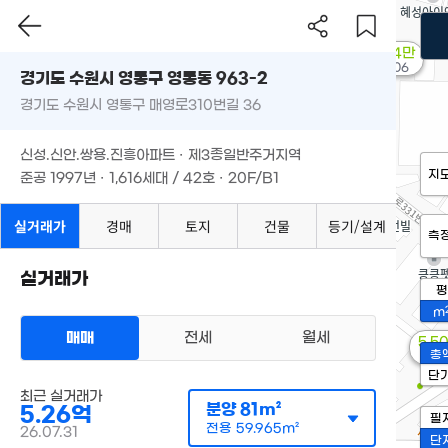
1,444만
'07. 06
경기도 수원시 영통구 영통동 963-2
경기도 수원시 영통구 매영로310번길 36
신성.신안.쌍용.진흥아파트 · 제3종일반주거지역
지
준공 1997년 · 1,616세대 / 42호 · 20F/B1
실거래가
경매
토지
건물
등기/설계
측
실거래가
평
m
매매
전세
월세
5,5
총
'18.
단
최근 실거래가
분양
81m²
5.26억
필
전용
59.965m²
26.07.31
단