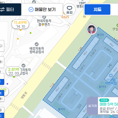
5.1억
필터
매물만 보기
지도
'26. 05
11.49억
'14. 10
도
정
2.81억
'22. 03
2
00만
액
 12
가
아파트
매매 5억 5
실거래
공급
81m²
/
지
계약일 '26. 
지