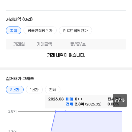
2.55억
월 11만
41m²
2.2억
35m²
2.4억
월 47만
30m²
경매
39m²
38m²
거래내역
(0건)
1.03억
52억
월 14만
52m²
1.52억
0m²
32m²
0m²
총액
공급면적당단가
전용면적당단가
2.2억
2.6억
56m²
32m²
거래일
거래금액
동/층/호
2.5억
월 60만
48m²
25.4억
44m²
'22. 03
거래 내역이 없습니다.
9.4억
7,300만
3.5억
'19. 06
20m²
43m²
2.5억
3.83억
실거래가 그래프
50m²
1.1억
40m²
42m²
10억
3년간
1년간
전체
'19. 07
2026.08
매매
0
전세가율
(-)
m²
전세
2.8억
0.00%
(2026.02)
6.8억
14.6억
30m
2.8억
'18. 06
14억
11.1억
'20. 01
'22. 05
'14. 06
2.7억