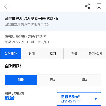
5,600
2.8억
서울시 강서구 화곡동 921-6
24.6억
'22. 0
66m²
'20. 03
2.8억
서울특별시 강서구 곰달래로 72
도로명
73m²
3억
서울특별시 강서구 화곡동 921-6
필터
매물 탐색
67m²
화곡SJ라벨라 · 일반상업지역
1.94억
1.2억
서울특별시 강서구 곰달래로 72
준공 2022년 · 118호 · 15F/B1
53m²
47m²
2.78억
2.3
화곡SJ라벨라 · 일반상업지역
66m²
31m²
2.15억
준공 2022년 · 118호 · 15F/B1
1.6억
2.5억
30m²
53m²
38m²
5.85억
.1억
실거래가
경매
토지
건물
등기/설계
'14. 09
1.74억
2.43억
6m²
경매
36m²
38m²
2.6억
66m²
실거래가
1.83억
1.5억
56m²
2.65억
2.8억
2.75억
54m²
35m²
46m²
82m²
매매
전세
월세
월 32
오피스텔
37m²
최근 실거래가
월세 5000만원/95만원
1.94억
실거래
분양
55m²
없음
공급
55m²
/
전용
42m²
73m²
계약일 '26. 07
전용
42.13m²
-