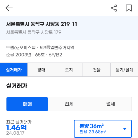
서울시 동작구 사당동 219-11
서울특별시 동작구 사당로 179
2.98
도로명
44m²
서울특별시 동작구 사당동 219-11
필터
매물 탐색
드림ez오피스텔 · 제3종일반주거지역
1.47억
서울특별시 동작구 사당로 179
43m²
준공 2003년 · 65호 · 6F/B2
드림ez오피스텔 · 제3종일반주거지역
9.25억
2.6억
77m²
71m²
준공 2003년 · 65호 · 6F/B2
5.5억
실거래가
경매
토지
건물
등기/설계
91m²
9.9억
실거래가
107m²
4.3억
2억
76m²
38m²
6.8억
3.15억
25. 05
매매
전세
월세
3.9억
0m²
62m²
오피스텔
3억
최근 실거래가
매매 1억 4600만원
실거래
분양
36m²
3.1억
63m²
1.46억
공급
36m²
/
전용
24m²
40m²
계약일 '24. 08
전용
23.68m²
24.08.17
월 5
월 40만