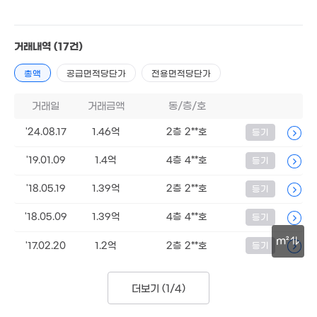
월 55만
26m
37m²
17m²
56.4억
4.2억
'20. 08
47m²
2.
거래내역
(17건)
59
월 25만
월 37만
13.33억
45m²
56m²
'26. 03
총액
공급면적당단가
전용면적당단가
25억
52.6억
'26. 03
'26. 07
거래일
거래금액
동/층/호
5.2억
월 13만
'07. 11
4.75억
25m²
'24.08.17
1.46억
2층 2**호
111m²
등기
55억
'26. 07
월 10만
'19.01.09
1.4억
4층 4**호
등기
38m²
9억
24.1억
92.5억
'26. 06
'18.05.19
1.39억
2층 2**호
10.9억
등기
'24. 03
'07. 08
'19. 11
'18.05.09
1.39억
4층 4**호
등기
2.05억
4.97억
26m²
71m²
10.1억
m²
'17.02.20
1.2억
2층 2**호
등기
92m²
30m
.6억
12억
13.72억
6.97억
7m²
더보기 (
1/4
)
'15. 07
'20. 06
'10. 11