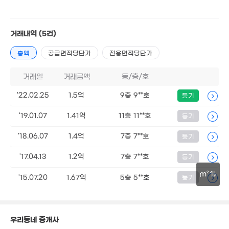
99m²
5,200만
1.8억
27m²
5,500만
84m²
경매
51m²
거래내역
(5건)
1.15억
7,200만
경매
9.5억
100만
총액
공급면적당단가
18m²
전용면적당단가
59m²
'14. 06
m²
거래일
거래금액
동/층/호
'22.02.25
1.5억
9층 9**호
등기
1.6억
66m²
'19.01.07
1.41억
11층 11**호
등기
1.6억
85억
61m²
'26. 04
6,650만
'18.06.07
1.4억
7층 7**호
등기
매물
55m²
'17.04.13
1.2억
7층 7**호
등기
2.19억
m²
'15.07.20
1.67억
5층 5**호
등기
66m²
.01억
30m
5,000만
1m²
경매
14m²
우리동네 중개사