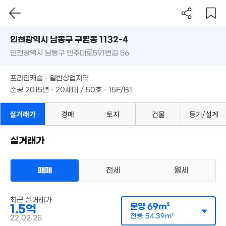
19.25억
56m²
6,300만
'15. 05
인천시 남동구 구월동 1132-4
1.8억
23m²
1.44억
53m²
인천광역시 남동구 인주대로591번길 56
도로명
111m²
인천광역시 남동구 구월동 1132-4
필터
매물 탐색
월 9만
5,400만
프라임캐슬 · 일반상업지역
0m²
1.85억
52m²
인천광역시 남동구 인주대로591번길 56
120억
준공 2015년 · 20세대 / 50호 · 15F/B1
60m²
'25. 08
10.3억
프라임캐슬 · 일반상업지역
'15. 10
준공 2015년 · 20세대 / 50호 · 15F/B1
2.38억
23.5억
2.2억
186m²
'26. 02
89m²
실거래가
경매
토지
건물
등기/설계
실거래가
1.49억
153m²
2.85억
84m²
5,200만
매매
전세
월세
44m²
오피스텔
매매 1억 7000만원
실거래
최근 실거래가
공급
73m²
/
전용
56m²
분양
69m²
1.5억
7,400만
계약일 '24. 05
전용
54.39m²
23m²
22.02.25
1억