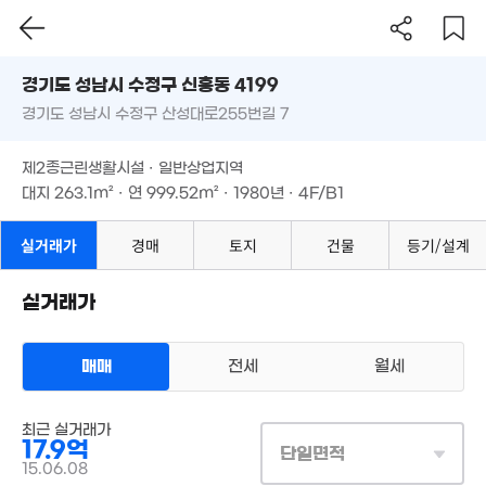
8.18억
'26. 05
.5억
경기도 성남시 수정구 신흥동 4199
7억
10억
5. 09
'26. 04
7.5억
'26. 07
경기도 성남시 수정구 산성대로255번길 7
도로명
'26. 03
경기도 성남시 수정구 신흥동 4199
필터
매물 탐색
5.76억
제2종근린생활시설 · 일반상업지역
8.4억
8.45억
'25. 02
경기도 성남시 수정구 산성대로255번길 7
'26. 06
대지
263.1m²
· 연
999.52m²
· 1980년 · 4F/B1
'26. 05
2.65억
84m²
8.3억
8.7억
제2종근린생활시설 · 일반상업지역
'26. 05
5.8억
5억
'26. 06
'25. 06
대지
263.1m²
· 연
999.52m²
· 1980년 · 4F/B1
'26. 04
9.5억
2.85억
2.9억
'26. 05
'17. 07
32m²
실거래가
경매
토지
건물
등기/설계
29.5억
8.2억
25. 06
'26. 02
5.2억
실거래가
'24. 06
9.05억
6.5억
'21. 01
7억
'25. 10
33억
'23. 10
'21. 10
6.8억
매매
전세
월세
'19. 03
4.38억
매물
'12. 12
상업용건물
16.8억
최근 실거래가
매매 17억 9000만원
51억
실거래
'15. 06
17.9억
'26. 08
대지
263m²
/
연
962m²
단일면적
계약일 '15. 06
15.06.08