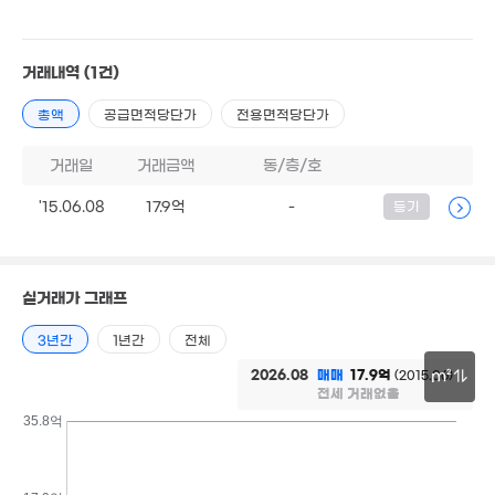
4.2억
48.7억
1.7억
104m²
'16. 04
93m²
17억
거래내역
(1건)
'06. 12
 45만
총액
공급면적당단가
전용면적당단가
26m²
140억
'26. 02
거래일
거래금액
동/층/호
'15.06.08
17.9억
-
등기
23.8억
'24. 12
36.66억
12억
실거래가 그래프
'21. 09
'21. 01
3년간
1년간
전체
1
'21.
2026.08
매매
17.9억
(2015.06)
m²
12.5억
전세 거래없음
'21. 08
10억
'21. 01
30m
35.8억
7억
'13. 05
10.86억
2.5억
'06. 12
'14. 01