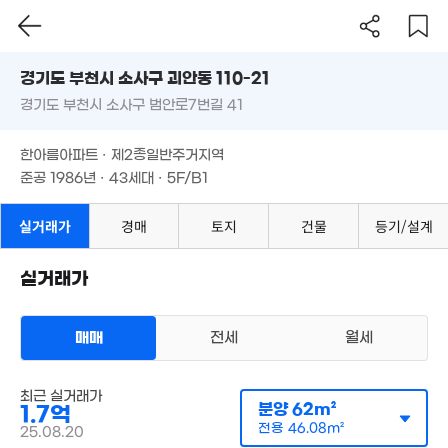
53m²
1.74억
경기도 부천시 소사구 괴안동 110-21
66m²
1.32억
경기도 부천시 소사구 범안로7번길 41
도로명
50m²
4,400만
1.35억
55m²
경기도 부천시 소사구 괴안동 110-21
1.3억
필터
매물 탐색
52m²
한아름아파트 · 제2종일반주거지역
41m²
1.53억
경기도 부천시 소사구 범안로7번길 41
준공 1986년 · 43세대 · 5F/B1
38m²
2.48억
54m²
1.15억
1.45억
36m²
한아름아파트 · 제2종일반주거지역
1.9억
52m²
2억
준공 1986년 · 43세대 · 5F/B1
67m²
0m²
14.6억
실거래가
경매
토지
건물
등기/설계
'20. 05
8,000만
49m²
실거래가
3.74억
8.7억
85m²
1.5
'21. 11
55
매매
전세
월세
1.1억
55m²
아파트
최근 실거래가
매매 1억 7000만원
실거래
분양
62m²
1.7억
공급
62m²
/
전용
46m²
계약일 '25. 08
5.89억
전용
46.08m²
25.08.20
'20. 02
1.1억