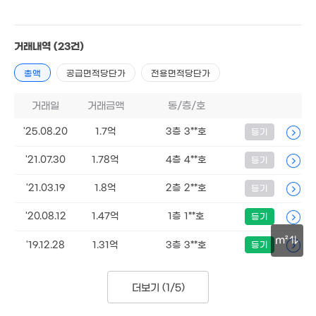
49m²
1.64억
65m²
거래내역
(23건)
1.5억
67m²
총액
공급면적당단가
전용면적당단가
1.6억
51m²
거래일
거래금액
동/층/호
'25.08.20
1.7억
3층 3**호
등기
'21.07.30
1.78억
4층 4**호
등기
'21.03.19
1.8억
2층 2**호
등기
2.77억
2.75억
68m²
'20.08.12
1.47억
1층 1**호
등기
74m²
m²
'19.12.28
1.31억
3층 3**호
등기
30m
6.8억
더보기 (
1/5
)
'20. 06