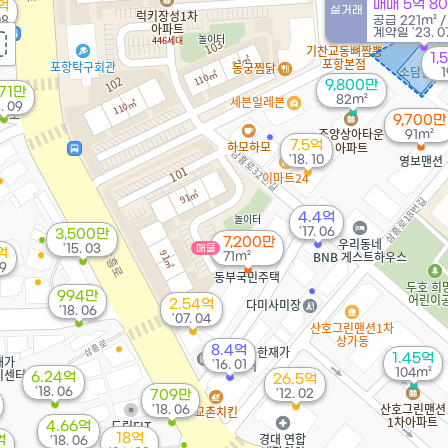
매매 5억 8
1억
실거래
08
공급
221m²
계약일 '23. 0
1,
9,800만
071만
82m²
. 09
9,700만
91m²
7.5억
'18. 10
4.4억
'17. 06
3,500만
7,200만
'15. 03
매물
억
71m²
09
994만
2.54억
'18. 06
'07. 04
8.4억
1.45억
'16. 01
104m²
6.24억
26.5억
'18. 06
'12. 02
709만
'18. 06
4.66억
18억
억
'18. 06