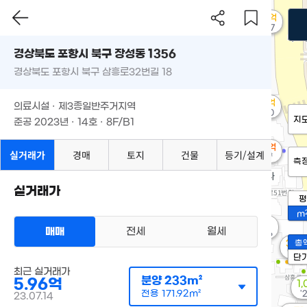
3.28억
'21. 07
경상북도 포항시 북구 장성동 1356
경상북도 포항시 북구 삼흥로32번길 18
1.88억
의료시설 · 제3종일반주거지역
'20. 10
지
준공 2023년 · 14호 · 8F/B1
1.04억
실거래가
경매
토지
건물
등기/설계
54m²
측
실거래가
평
m
2.5억
매매
전세
월세
'20. 06
3.2
총
'23. 
단
최근 실거래가
분양
233m²
5.96억
1
전용
171.92m²
'
23.07.14