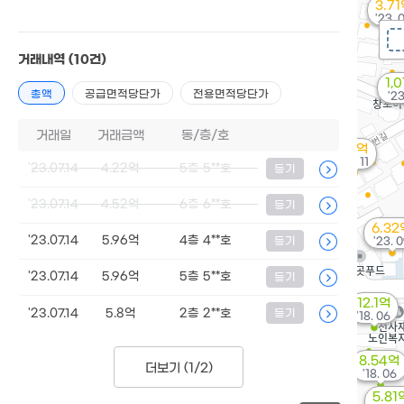
3.7
'23. 
거래내역
(10건)
1,
총액
공급면적당단가
전용면적당단가
'23
거래일
거래금액
동/층/호
1.8억
'25. 11
'23.07.14
4.22억
5층 5**호
등기
'23.07.14
4.52억
6층 6**호
등기
6.32
'23.07.14
5.96억
4층 4**호
등기
'23. 
'23.07.14
5.96억
5층 5**호
등기
12.1억
'23.07.14
5.8억
2층 2**호
등기
'18. 06
8.54억
더보기 (
1/2
)
'18. 06
5.81