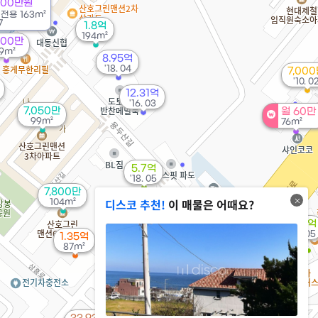
000만원
/
전용
163m²
7
1.8억
194m²
500만
19m²
8.95억
'18. 04
7,00
'10. 0
12.31억
'16. 03
7,050만
월 60만
99m²
76m²
5.7억
'18. 05
7,800만
디스코 추천!
이 매물은 어때요?
104m²
1.51억
'17. 05
1.35억
87m²
1.95억
98m²