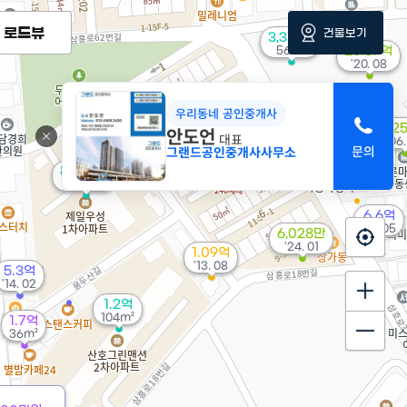
로드뷰
건물보기
3,316만
56m²
23.67억
'20. 08
우리동네 공인중개사
4,2
안도언
4,800만
대표
'06.
53m²
그랜드공인중개사사무소
2.68억
'21. 08
8,400만
80m²
6.6억
'21. 05
6,028만
'24. 01
1.09억
'13. 08
5.3억
'14. 02
1.2억
104m²
1.7억
36m²