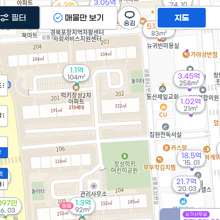
3.05억
'24. 10
4.2억
'20. 03
'09. 01
필터
매물만 보기
지도
5,150만
83m²
1.1억
3.45억
104m²
258m²
도
1.02억
21m²
정
2
18.5억
'15. 01
9억
액
08
21.7억
가
'20. 03
1.3억
,097만
매물
92m²
26. 03
상가사무실