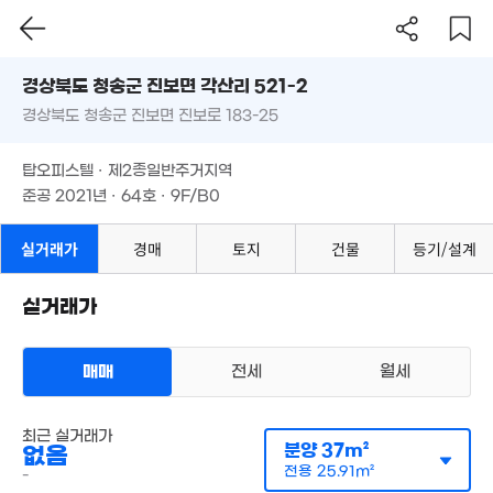
경상북도 청송군 진보면 각산리 521-2
경상북도 청송군 진보면 진보로 183-25
도로명
5억
'23. 03
경상북도 청송군 진보면 각산리 521-2
필터
매물 탐색
탑오피스텔 · 제2종일반주거지역
경상북도 청송군 진보면 진보로 183-25
준공 2021년 · 64호 · 9F/B0
1,590만
'22. 06
3,442만
탑오피스텔 · 제2종일반주거지역
550만
월 12만
'17. 12
'15. 09
56m²
준공 2021년 · 64호 · 9F/B0
실거래가
경매
토지
건물
등기/설계
2,9
실거래가
'11.
4,500만
'20. 08
매매
전세
월세
2.9억
112m²
오피스텔
매매 1억 7000만원
최근 실거래가
실거래
분양
37m²
없음
공급
83m²
/
전용
59m²
계약일 '21. 12
전용
25.91m²
-
4,0