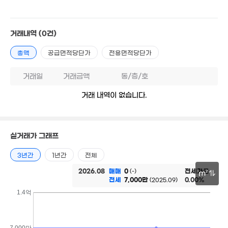
'15
4,000만
00만
'20. 07
17. 09
거래내역
(0건)
총액
공급면적당단가
전용면적당단가
3,050만
'19. 02
거래일
거래금액
동/층/호
거래 내역이 없습니다.
1.5억
'26. 03
6,320만
'17. 03
1.75
2.7억
92m
1,000만
'25. 01
실거래가 그래프
'20. 12
8,500만
3년간
1년간
전체
'15. 12
2026.08
매매
0
전세가율
(-)
m²
3.4억
전세
7,000만
0.00%
(2025.09)
'21. 12
2.94억
30m
1.4억
'21. 11
,200만
3.57억
'21. 02
'20. 06
7,000만