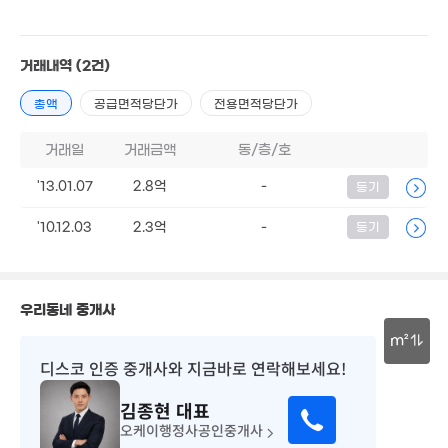
4,000만
'18. 04
2.97억
6.16억
거래내역
(2건)
'18. 05
'21. 12
3.16억
'21. 05
4.2억
2.65억
2,000만
총액
공급면적당단가
전용면적당단가
'21. 11
'25. 07
'09. 04
7.13억
1.3억
'23. 10
거래일
거래금액
동/층/호
'23. 08
3.4억
'20. 09
0.9억
'13.01.07
2.8억
-
등기
3. 06
1.3억
2.55억
770만
'21. 07
'17. 09
'21. 12
'10.12.03
2.3억
-
등기
.32억
1.45억
1. 02
'22. 03
4억
'22. 07
1.46억
우리동네 중개사
79m²
m²
디스코 인증 중개사
와 지금바로 연락해보세요!
8,000만
7,000만
30m
'19. 02
'24. 10
김종현
대표
오케이행정사공인중개사