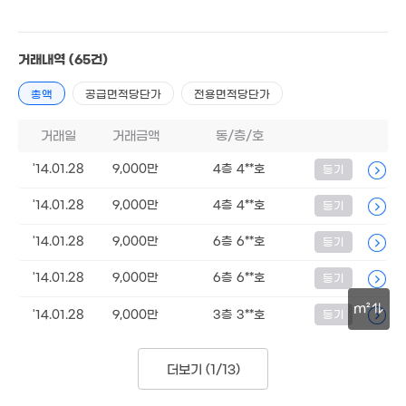
48억
'23. 12
월 39만
30m²
거래내역
(65건)
월 48만
총액
공급면적당단가
전용면적당단가
35m²
31.5억
3.02억
'26. 06
74m²
22.9억
거래일
거래금액
동/층/호
'25. 06
12.3억
'14.01.28
9,000만
4층 4**호
등기
'19. 05
2.58억
51m²
2.5억
'14.01.28
9,000만
4층 4**호
등기
15.5억
75m²
'25. 10
11.85억
'23. 04
'14.01.28
9,000만
6층 6**호
등기
5억
88m²
'14.01.28
9,000만
6층 6**호
등기
1.3억
4.3억
'09. 06
m²
'24. 10
'14.01.28
9,000만
3층 3**호
등기
30m
2.1억
'09. 12
더보기 (
1/13
)