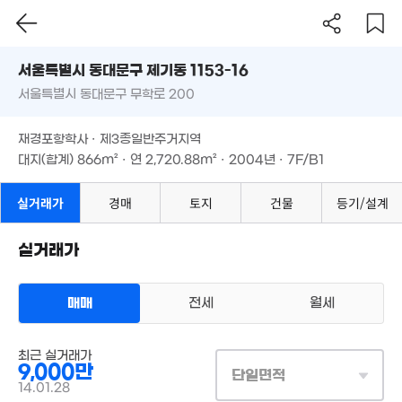
'21. 10
서울시 동대문구 제기동 1153-16
84억
서울특별시 동대문구 무학로 200
도로명
28억
'21. 02
서울특별시 동대문구 제기동 1153-16
필터
매물 탐색
16.05억
'26. 05
매물
2억
재경포항학사 · 제3종일반주거지역
'19. 04
132억
4. 08
서울특별시 동대문구 무학로 200
대지(합계)
866m²
· 연
2,720.88m²
· 2004년 · 7F/B1
'26. 06
재경포항학사 · 제3종일반주거지역
1.84억
대지(합계)
866m²
· 연
2,720.88m²
· 2004년 · 7F/B1
'12. 10
84억
'25. 09
실거래가
경매
토지
건물
등기/설계
29.4억
월 
37억
'10. 06
56
'15. 11
실거래가
1.73억
30m²
매매
전세
월세
1.5억
오피스텔
'17. 03
8.54억
매매 9000만원
'12. 06
실거래
최근 실거래가
공급
0m²
/
전용
17m²
9,000만
계약일 '14. 01
단일면적
14.01.28