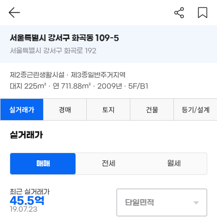
2.7억
1.98억
69m²
1.45억
35m²
2억
서울시 강서구 화곡동 109-5
53m²
76m²
서울특별시 강서구 화곡로 192
도로명
1.59억
12.3억
매물
서울특별시 강서구 화곡동 109-5
필터
70m²
'21. 12
매물 탐색
제2종근린생활시설 · 제3종일반주거지역
22.13억
서울특별시 강서구 화곡로 192
대지
225m²
· 연
711.88m²
· 2009년 · 5F/B1
'22. 06
4억
.2억
'06. 09
. 11
제2종근린생활시설 · 제3종일반주거지역
7억
83m²
대지
225m²
2.75억
· 연
711.88m²
· 2009년 · 5F/B1
56m²
1.19억
1.65억
38m²
실거래가
경매
토지
건물
등기/설계
4.5억
52m²
'24. 07
30억
'22. 06
실거래가
8.56억
24억
'14. 09
'18. 09
2.7억
64m²
1.9억
매매
전세
월세
75m²
240억
'26. 08
상업용건물
39억
최근 실거래가
매매 45억 5000만원
실거래
'26. 06
45.5억
대지
225m²
/
연
712m²
단일면적
90억
계약일 '19. 07
월 50만
19.07.23
'26. 06
48m²