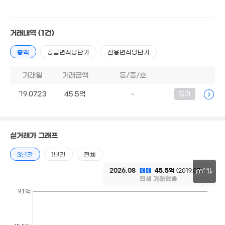
 15만
7m²
48억
'26. 06
거래내역
(1건)
13.5억
매물
185.04억
'22. 11
총액
공급면적당단가
전용면적당단가
'22. 08
295억
6
2.4억
경매
'26. 07
'26
2.09억
46m²
47m²
거래일
거래금액
동/층/호
18.8억
1.92
매물
7,232만
900만
'15. 03
'19.07.23
45.5억
-
등기
36m²
'06. 08
0m²
22억
25.2억
'25. 08
'26. 01
1.75억
2.18억
경매
2.64억
19m²
45m²
3억
실거래가 그래프
65m²
34m²
월 103만
31m²
3년간
1년간
전체
2.21억
3억
67m²
73m²
2026.08
매매
45.5억
(2019.07)
m²
1.98억
전세 거래없음
2.55억
11.5억
36m²
매물
2.4억
1.7억
35m²
'06. 07
30m
91억
56m²
64m²
2억
07억
39m²
6. 07