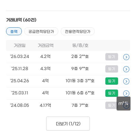
2.07억
.1억
87m²
1.57억
4m²
46m²
1.57억
2.05억
71m²
.5억
42m²
거래내역
(60건)
2.5억
6m²
59m²
5.2억
월 38만
총액
공급면적당단가
전용면적당단가
'20. 07
73m²
1.8억
14.8억
2.2억
4.9
거래일
거래금액
동/층/호
32m²
'24. 04
70m²
'15. 
1.92억
'26.03.24
4.2억
2층 2**호
등기
20억
1.32억
39m²
'26. 04
30m²
'25.11.28
4.3억
9층 9**호
등기
3.38억
62m²
1.8억
1.07억
1억
'25.04.26
4억
101동 3층 3**호
등기
51m²
42m²
39m²
2.3억
68m²
3.6억
'25.03.11
4억
101동 6층 6**호
등기
1.2억
79m²
52m²
m²
1.75억
'24.08.05
4.17억
7층 7**호
등기
월 46만
2.68억
66m²
월 12만
1.07억
20m²
81m²
78m²
30m
34m²
.75억
67m²
더보기 (
1/12
)
1.7억
44m²