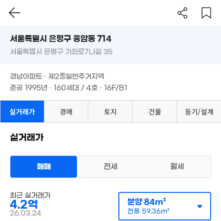
36m²
42m²
서울시 은평구 응암동 714
2.85억
49m²
서울특별시 은평구 가좌로7나길 35
도로명
1.2억
63m²
서울특별시 은평구 응암동 714
필터
매물 탐색
3.25억
경남아파트 · 제2종일반주거지역
59m²
서울특별시 은평구 가좌로7나길 35
2.95억
준공 1995년 · 160세대 / 4호 · 16F/B1
1.6억
31m²
47m²
2.3억
42m²
3.6억
경남아파트 · 제2종일반주거지역
72m²
3.2억
1.8
준공 1995년 · 160세대 / 4호 · 16F/B1
58m²
56m
2.5억
35m²
6.35억
실거래가
'15. 06
경매
토지
건물
등기/설계
3억
43m²
3.9억
2.3억
'16. 12
26m²
실거래가
4.9억
2.75억
'17. 02
36m²
매매
전세
월세
2.15억
8.5억
59m²
'24. 03
1.1억
아파트
매매 4억 2000만원
46m²
최근 실거래가
실거래
7.85억
공급
84m²
/
분양
전용
59m²
84m²
4.2억
계약일 '26. 03
'25. 11
전용
59.36m²
26.03.24