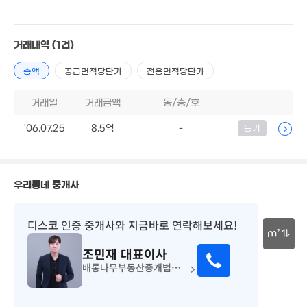
6.85억
'22. 07
10.8억
11억
5.3억
'16. 07
9.6
'16. 12
'20. 05
'09. 
거래내역
(1건)
7.5억
8억
'21. 11
'16. 06
2.3억
총액
공급면적당단가
전용면적당단가
4.5억
'10. 05
15.3억
'19. 08
'26. 03
거래일
거래금액
동/층/호
4.5억
6.7억
'26. 02
'24. 07
'06.07.25
8.5억
-
등기
7.15억
9.8억
'18. 01
8.5억
5.9
'20. 08
'11. 04
'18. 0
우리동네 중개사
18.3억
8.3억
'26. 03
'26. 03
2.2억
'09. 06
10.6억
6.6억
디스코 인증 중개사
와 지금바로 연락해보세요!
'17. 06
'22. 11
5,000만
m²
53m²
1.22억
조민재
대표이사
7.76억
9.4억
82m²
30m
'14. 04
'19. 10
4.65억
배롱나무부동산중개법인주식회사
'11. 06