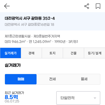
대전시 서구 갈마동 352-4
대전광역시 서구 갈마중로16번길 18
도로명
4.48억
'17. 07
대전광역시 서구 갈마동 352-4
필터
매물 탐색
제1종근린생활시설 · 제3종일반주거지역
대전광역시 서구 갈마중로16번길 18
5.95억
대지
946.2m²
· 연
1,245.09m²
· 1990년 · 3F/B1
'21. 05
제1종근린생활시설 · 제3종일반주거지역
3.7억
'14. 07
대지
946.2m²
· 연
1,245.09m²
· 1990년 · 3F/B1
5.48억
'10. 05
10.26억
실거래가
경매
토지
건물
등기/설계
'17. 11
실거래가
8.1억
9,109만
3. 03
167m²
2.2억
12.9억
.53억
매매
전세
월세
104m²
'24. 11
8. 08
상업용건물
최근 실거래가
매매 8억 5000만원
7.3억
실거래
8.5억
7,50
대지
946m²
/
연
1,100m²
단일면적
'25. 06
2.12억
계약일 '06. 07
58m
06.07.25
'09. 04