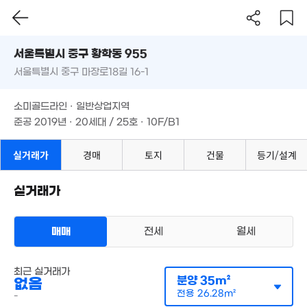
'15. 05
서울시 중구 황학동 955
44.05억
4.48억
33억
'25. 03
91m²
서울특별시 중구 마장로18길 16-1
도로명
'19. 03
서울특별시 중구 황학동 955
필터
매물 탐색
10.85억
5.5억
소미골드라인 · 일반상업지역
'18. 10
8.5억
서울특별시 중구 마장로18길 16-1
'16. 10
준공 2019년 · 20세대 / 25호 · 10F/B1
'23. 02
14.5억
'26. 05
소미골드라인 · 일반상업지역
150억
4.7억
'26. 08
77m²
준공 2019년 · 20세대 / 25호 · 10F/B1
35억
2.83억
'20. 12
실거래가
경매
토지
건물
등기/설계
41m²
2.6억
36m²
실거래가
3.5억
3.8억
'17. 02
36m²
3.5억
매매
전세
월세
39m²
10.1억
다세대
5억
'17. 09
최근 실거래가
매매 2억 6500만원
실거래
121m²
분양
35m²
없음
1.4억
공급
51m²
/
전용
36m²
계약일 '19. 11
29m²
전용
26.28m²
-