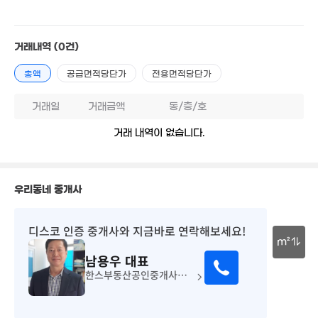
2.46억
4.6억
59m²
'26. 04
2.84억
거래내역
(0건)
41m²
1.58억
33m²
총액
공급면적당단가
전용면적당단가
3.4억
42m²
거래일
거래금액
동/층/호
12.95억
1.38억
매물
월 60만
156m²
42m²
거래 내역이 없습니다.
26m²
155억
'26. 08
우리동네 중개사
65억
매물
'15. 12
370억
디스코 인증 중개사
와 지금바로 연락해보세요!
'26. 07
m²
남용우
대표
30m
한스부동산공인중개사사무소
138억
'26. 08