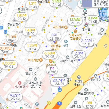
212만
공급
40m²
1.75억
1.3억
'24. 01
계약일 '25.
69m²
'19. 08
1.85억
3.19억
'20. 12
1,176만
'21. 05
'21. 06
1.48억
'18. 10
3억
1.3억
'23. 05
95m²
3.23억
'14. 11
1.25억
9,000만
'11. 04
70m²
6.58억
2.3억
'19. 05
'21. 04
4,000만
'19. 04
1억
67m²
3
'1
20.74억
'23. 01
9.63억
'25. 06
3억
'17. 03