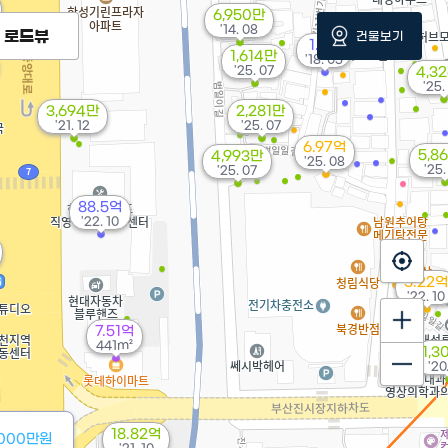
6,950만
11.22억
'14. 08
로드뷰
건물보기
'25. 07
1.9억
1,614만
'18. 05
'25. 07
4,3
'25.
3,694만
2,281만
'21. 12
'25. 07
6.97억
5,8
4,993만
'25. 08
'25.
'25. 07
88.5억
'22. 10
3.22억
'22. 10
7.51억
441m²
1,3
'20
18.82억
1000만원