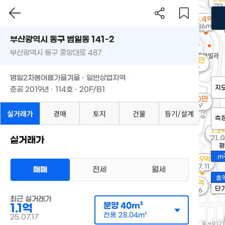
'23.
1.4억
86m²
부산광역시 동구 범일동 141-2
부산광역시 동구 중앙대로 487
6,000만
'17. 10
범일2차봄여름가을겨울 · 일반상업지역
지
준공 2019년 · 114호 · 20F/B1
9,500만
83m²
실거래가
경매
토지
건물
등기/설계
측
1.3
'21. 
실거래가
평
m
2.9억
'17. 11
매매
전세
월세
총
1.92억
경매
단
'19. 06
최근 실거래가
분양
40m²
1.1억
전용
28.04m²
25.07.17