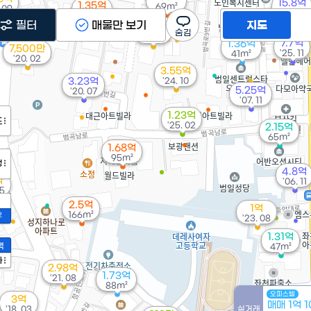
15.8억
1.35억
69m²
 09
'14. 12
80m²
필터
매물만 보기
지도
3.5억
'14. 03
7.7억
1.36억
7,500만
'25. 11
41m²
'20. 02
3.55억
3.23억
'24. 10
5.25억
'20. 07
'07. 11
1.23억
도
'25. 02
2.15억
65m²
1.68억
95m²
정
4.8억
억
'06. 11
05
2.5억
1억
166m²
2
'23. 08
1.31억
액
47m²
가
2.98억
1.73억
'21. 08
88m²
오피스텔
3억
매매 1억 
'18. 03
실거래