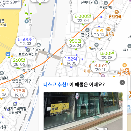
'21. 10
/
전용
28m²
 07
6,000만
'22. 04
15억
'10. 10
5,500만
950만
'12. 03
'25. 04
1,500만
'09. 05
1.52억
260만
'19. 05
'25. 06
14.15억
'20. 11
1억
디스코 추천!
이 매물은 어때요?
'23. 12
.1억
7.75억
1.8억
9. 06
'19. 08
'17. 09
1,187만
'15. 05
9,400만
'25. 11