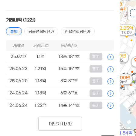
거래내역
(12건)
2.25억
총액
공급면적당단가
전용면적당단가
'17. 09
거래일
거래금액
동/층/호
9,900만
'25.07.17
1.1억
18층 18**호
등기
'16. 12
'25.06.23
1.21억
15층 15**호
등기
7,000만
'25.06.20
1.18억
8층 8**호
등기
49m²
'24.06.24
1.18억
6층 6**호
등기
'24.06.24
1.22억
14층 14**호
등기
더보기 (
1/3
)
4.54억