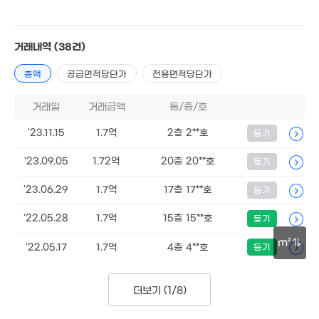
3,217만
'14. 01
거래내역
(38건)
20억
'23. 05
6억
2.95억
총액
공급면적당단가
전용면적당단가
'07. 07
'06. 12
5,100만
'07. 05
거래일
2.4억
거래금액
동/층/호
28.5억
'25. 10
'20. 10
3.2억
'23.11.15
1.7억
2층 2**호
등기
8.2억
'15. 10
'21. 06
4.67억
'23.09.05
1.72억
20층 20**호
등기
'13. 07
4.15억
'17. 05
1.63억
'23.06.29
1.7억
17층 17**호
등기
'19. 12
'22.05.28
1.7억
15층 15**호
등기
m²
'22.05.17
1.7억
4층 4**호
등기
30m
더보기 (
1/8
)