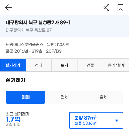
대구시 북구 칠성동2가 89-1
대구광역시 북구 옥산로 87
도로명
대구광역시 북구 칠성동2가 89-1
8,0
필터
매물 탐색
경매
태왕아너스로뎀플러스 · 일반상업지역
58m²
대구광역시 북구 옥산로 87
준공 2016년 · 319호 · 20F/B3
6,450만
55m²
태왕아너스로뎀플러스 · 일반상업지역
준공 2016년 · 319호 · 20F/B3
8억
143m²
실거래가
경매
토지
건물
등기/설계
970만
'06. 09
실거래가
2.02억
'25. 05
매매
전세
월세
4.25억
100m²
오피스텔
매매 1억 7000만원
최근 실거래가
실거래
분양
87m²
1.7억
공급
87m²
/
전용
50m²
계약일 '23. 11
전용
50.16m²
23.11.15