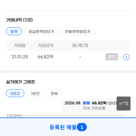
'15. 04
거래내역
(1건)
2,400만
총액
공급면적당단가
전용면적당단가
'16. 03
거래일
거래금액
동/층/호
5.58억
'18. 04
'21.01.25
66.82억
-
등기
13.16억
'18. 04
1.7억
65m²
실거래가 그래프
3년간
1년간
전체
1.75억
2026.08
매매
66.82억
(2021.01)
m²
'13. 05
전세 거래없음
30m
133.64억
3.65억
등록된 매물
'16. 11
1