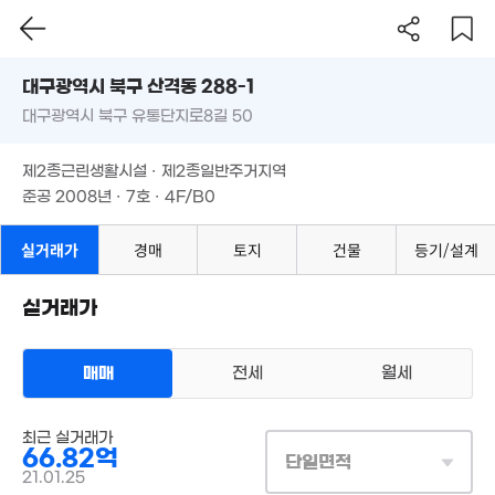
대구시 북구 산격동 288-1
대구광역시 북구 유통단지로8길 50
도로명
대구광역시 북구 산격동 288-1
필터
매물 탐색
제2종근린생활시설 · 제2종일반주거지역
대구광역시 북구 유통단지로8길 50
준공 2008년 · 7호 · 4F/B0
제2종근린생활시설 · 제2종일반주거지역
준공 2008년 · 7호 · 4F/B0
9,350만
실거래가
경매
토지
건물
등기/설계
96m²
실거래가
매매
전세
월세
5.5억
1. 04
매물가 보기
1.9억
'14. 03
상업용건물
최근 실거래가
매매 66억 8200만원
66.82억
실거래
단일면적
대지
1,700m²
/
연
3,063m²
21.01.25
계약일 '21. 01
1.28억