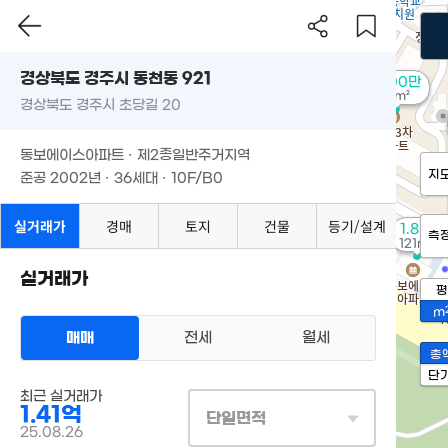
경상북도 경주시 동천동 921
9,300만
78m²
경상북도 경주시 초당길 20
동보에이스아파트 · 제2종일반주거지역
지
준공 2002년 · 36세대 · 10F/B0
실거래가
경매
토지
건물
등기/설계
1.8억
측
121m²
실거래가
평
m
매매
전세
월세
총
단
최근 실거래가
1.41억
단일면적
25.08.26