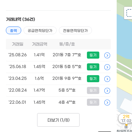
거래내역
(36건)
총액
공급면적당단가
전용면적당단가
거래일
거래금액
동/층/호
'25.08.26
1.41억
201동 7층 7**호
등기
'25.06.18
1.45억
201동 5층 5**호
등기
'23.04.25
1.6억
201동 9층 9**호
등기
'22.08.24
1.47억
5층 5**호
등기
'22.06.01
1.45억
4층 4**호
등기
2억
더보기 (
1/8
)
'17. 02