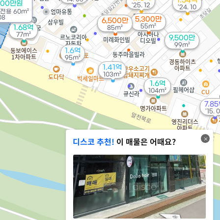
1.54억
100만원
'25. 12
'24. 10
전용
60m²
08
5,300만
6,500만
55m²
1.68억
85m²
77m²
9,500만
99m²
1.6억
95m²
1.41억
103m²
1.6억
104m²
7.8
'15. 
디스코 추천!
이 매물은 어때요?