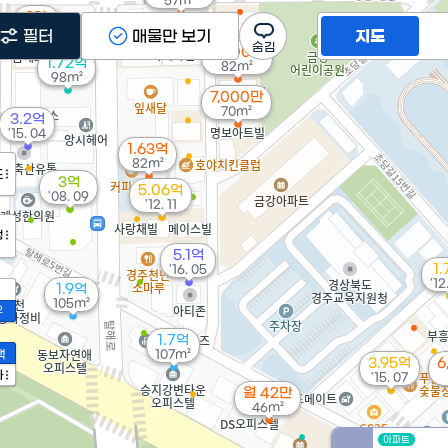
57m²
1억
91m²
필터
매물만 보기
지도
8,700만
1.72억
82m²
98m²
7,000만
70m²
3.2억
'15. 04
1.63억
82m²
도
3억
5.06억
'08. 09
'12. 11
정
5.1억
1
'16. 05
'12
1.9억
105m²
2
1.7억
액
107m²
3.95억
6
가
'15. 07
월 42만
46m²
아파트