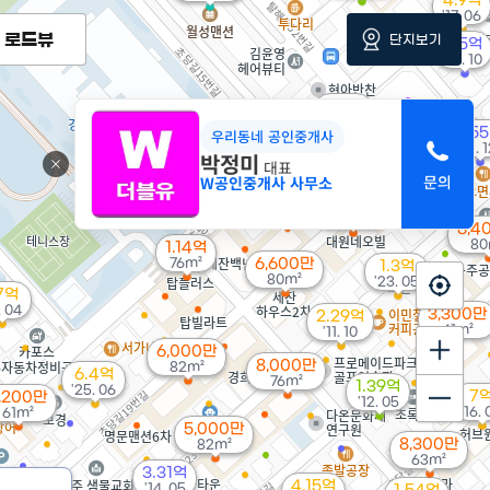
4.9억
'17. 06
로드뷰
단지보기
3.5억
'13. 10
4.3억
'21. 05
3.5
우리동네 공인중개사
1.05억
'11. 
박정미
대표
'12. 11
W공인중개사 사무소
8,500만
82m²
8,4
80
1.14억
76m²
6,600만
1.3억
80m²
'23. 05
.7억
. 04
3,300만
2.29억
41m²
'11. 10
6,000만
8,000만
82m²
6.4억
76m²
1.39억
'25. 06
7
,200만
'12. 05
'16.
61m²
5,000만
8,300만
82m²
63m²
3.31억
4.15억
'14. 05