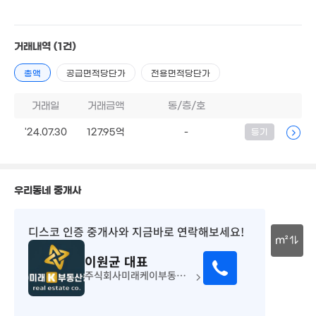
80억
'24. 08
13.5억
16. 10
19억
거래내역
(1건)
13.5
'24. 08
'26. 0
38.5억
총액
공급면적당단가
전용면적당단가
매물
'25. 01
9,393.34억
거래일
거래금액
동/층/호
'20. 07
9.31억
'24.07.30
127.95억
-
등기
'20. 09
5억
'13. 09
28.2억
'11. 09
우리동네 중개사
디스코 인증 중개사
와 지금바로 연락해보세요!
m²
이원균
대표
30m
주식회사미래케이부동산중개