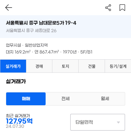
서울시 중구 남대문로5가 19-4
서울특별시 중구 세종대로 26
도로명
서울특별시 중구 남대문로5가 19-4
필터
매물 탐색
업무시설 · 일반상업지역
서울특별시 중구 세종대로 26
대지
169.2m²
· 연
867.47m²
· 1970년 · 5F/B1
업무시설 · 일반상업지역
대지
169.2m²
· 연
867.47m²
· 1970년 · 5F/B1
2.66억
'20. 05
실거래가
경매
토지
건물
등기/설계
5.97억
'24. 01
실거래가
58억
매물
'22. 03
매매
전세
월세
상업용건물
130억
최근 실거래가
매매 127억 9500만원
실거래
'24. 10
127.95억
대지
169m²
/
연
867m²
단일면적
35억
계약일 '24. 07
24.07.30
'24. 08