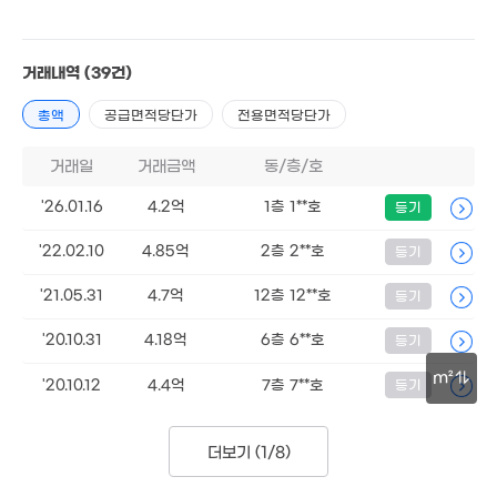
'08. 0
2.1억
1.05억
62m²
3.5억
30m²
99m²
거래내역
(39건)
2.45억
경매
2.1억
38m²
96m²
6.1
총액
공급면적당단가
전용면적당단가
'21. 
3.9억
 75만
6.8억
3,168만
'15. 11
6m²
'21. 05
'08. 01
거래일
거래금액
동/층/호
11억
'21. 0
2.25억
'26.01.16
4.2억
1층 1**호
등기
58m²
2.5억
2.22억
1.8억
경매
'22.02.10
4.85억
2층 2**호
등기
77m²
41m²
2.56억
66m²
68m²
6.35억
'21.05.31
4.7억
12층 12**호
등기
'09. 07
1.23억
2.4억
44m²
59m²
'20.10.31
4.18억
6층 6**호
등기
2.3억
m²
1.78억
80m²
'20.10.12
4.4억
7층 7**호
등기
1.58억
36m²
34m²
30m
4.55억
1.42억
15억
더보기 (
1/8
)
'15. 11
50m²
'09. 09