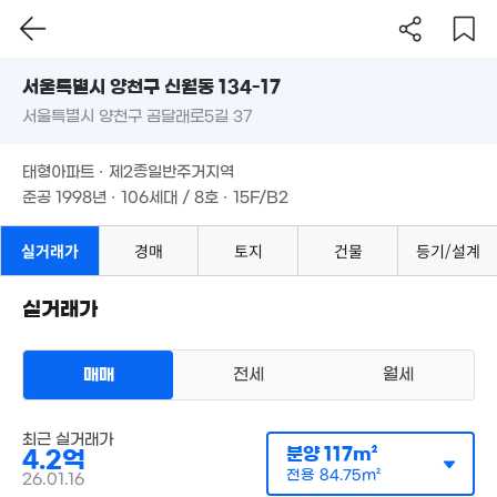
66m²
3.22억
1.4억
서울시 양천구 신월동 134-17
'20. 05
41m²
1.7억
1.7억
서울특별시 양천구 곰달래로5길 37
도로명
42m²
48m²
2억
0m²
서울특별시 양천구 신월동 134-17
10.25억
필터
매물 탐색
1.9억
2.5억
'21. 04
태형아파트 · 제2종일반주거지역
67m²
37m²
서울특별시 양천구 곰달래로5길 37
2.69억
준공 1998년 · 106세대 / 8호 · 15F/B2
35m²
태형아파트 · 제2종일반주거지역
1.48억
1.05억
62m²
39m²
준공 1998년 · 106세대 / 8호 · 15F/B2
2억
51m²
3.25억
52m²
실거래가
경매
토지
건물
등기/설계
4.5억
3.85억
2.63억
99m²
81m²
.38억
33m²
실거래가
3,500
4. 03
22m²
1.88억
67m²
3.2억
매매
전세
월세
1.8억
36m²
1.72억
55m²
42m²
월 50만
아파트
76m²
최근 실거래가
매매 3억 9700만원
실거래
분양
117m²
4.2억
공급
83m²
/
전용
60m²
계약일 '25. 08
전용
84.75m²
1.6억
26.01.16
10.5
31m²