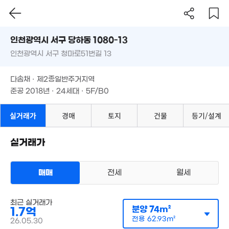
인천시 서구 당하동 1080-13
인천광역시 서구 청마로51번길 13
도로명
인천광역시 서구 당하동 1080-13
필터
매물 탐색
9억
다솜채 · 제2종일반주거지역
인천광역시 서구 청마로51번길 13
'12. 07
준공 2018년 · 24세대 · 5F/B0
25억
다솜채 · 제2종일반주거지역
'14. 11
준공 2018년 · 24세대 · 5F/B0
4.53억
21.5억
111m²
'25. 11
실거래가
경매
토지
건물
등기/설계
실거래가
3.9억
'16. 04
매매
전세
월세
다세대
1.38억
3.59억
매매 1억 5000만원
50m²
실거래
77m²
공급
60m²
/
전용
51m²
최근 실거래가
계약일 '23. 03
분양
74m²
1.7억
1.33억
1.27억
40m²
62m²
전용
62.93m²
26.05.30