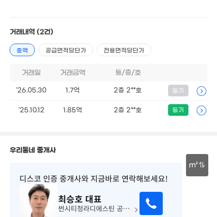
1.1억
41m²
1.48억
66m²
거래내역
(2건)
1.78억
82m²
2.8억
총액
공급면적당단가
전용면적당단가
82m²
거래일
거래금액
동/층/호
1.5
58
'26.05.30
1.7억
2층 2**호
등기
1.44억
55m²
'25.10.12
1.85억
2층 2**호
등기
1.43억
1.29억
1.14억
47m²
51m²
39m²
우리동네 중개사
1.96억
m²
82m²
12억
디스코 인증 중개사
와 지금바로 연락해보세요!
'12. 10
1.5
30m
59m
1.22억
최승호
대표
42m²
썬시티청라디에스틴 공인중개사사무소