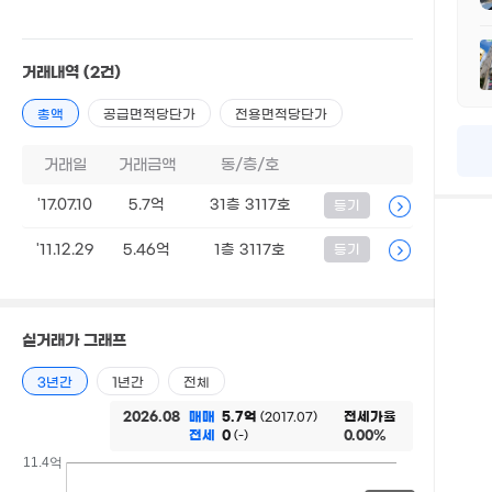
13
'07. 1
거래내역
(2건)
2.8억
총액
공급면적당단가
전용면적당단가
'16. 06
거래일
거래금액
동/층/호
'17.07.10
5.7억
31층 3117호
등기
'11.12.29
5.46억
1층 3117호
등기
실거래가 그래프
3년간
1년간
전체
2026.08
매매
5.7억
전세가율
(2017.07)
전세
0
0.00%
(-)
11.89억
11.4억
'06. 05