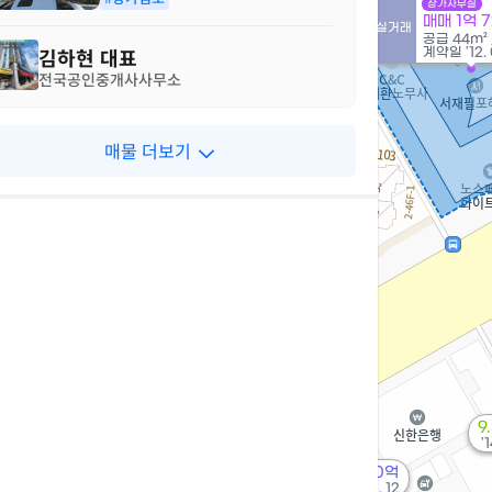
상가사무실
매매 1억 
실거래
월 1,000만
억
공급
44m²
'25. 08
2
김하현
대표
계약일 '12. 
전국공인중개사사무소
4.1억
매물
매물 더보기
114m²
11억
'25. 08
5억
'20. 12
10.1억
'25. 09
9
'
40억
'12. 12