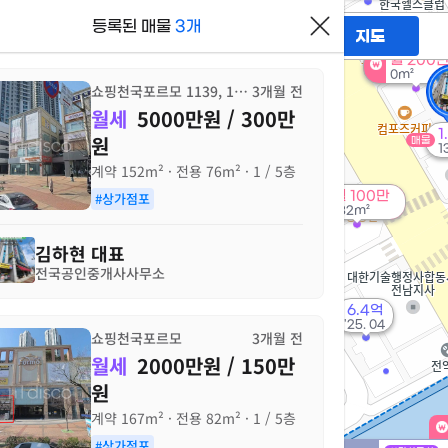
월 35만
15억
등록된 매물
3개
'25. 11
필터
매물만 보기
지도
'25. 08
10.5억
월 200
'16. 10
0m²
4.8억
쇼핑천국포르모 1139, 1139-1
3개월 전
매물
'21. 01
월세
5000만원 / 300만
1
원
매물
3.2억
1
'09. 12
계약
152m²
· 전용
76m²
· 1 / 5층
도
22.9억
#상가점포
월 100만
'22. 12
132m²
6억
정
'08. 04
김하현
대표
13억
전국공인중개사사무소
'22. 01
8억
'13. 04
15억
6.4억
2
매물
'23. 09
'25. 04
쇼핑천국포르모
3개월 전
액
월세
2000만원 / 150만
가
원
13.09억
'10. 11
계약
167m²
· 전용
82m²
· 1 / 5층
지
33.1억
지
'22. 03
#상가점포