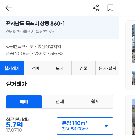
전라남도 목포시 상동 860-1
전라남도 목포시 옥암로 95
쇼핑천국포르모 · 중심상업지역
지
준공 2006년 · 235호 · 5F/B2
9억
'25. 08
실거래가
경매
토지
건물
등기/설계
측
실거래가
평
m
매매
전세
월세
총
단
최근 실거래가
분양
110m²
5.7억
필
전용
54.08m²
17.07.10
단