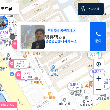
로드뷰
건물보기
만
우리동네 공인중개사
.05억
임흥택
32m²
대표
성공공인중개사사무소
4.7억
'26. 05
3.7억
232m²
22억
'25. 08
5.82억
8억
'16. 10
'25. 08
24.5억
3.15억
매물
'12. 11
'14. 12
매물가 보기