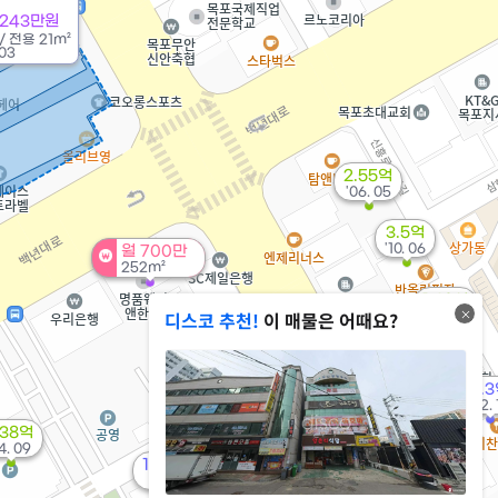
7243만원
/
전용
21m²
03
2.55억
'06. 05
3.5억
'10. 06
월 700만
252m²
1.69억
10.4억
디스코 추천!
이 매물은 어때요?
'10. 06
'15. 02
7억
'13. 01
9억
3.
'20. 03
'22.
.38억
14. 09
월 350만
19.25억
168m²
'22. 01