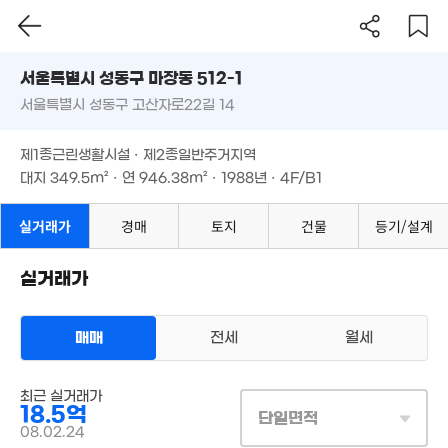
47m²
서울시 성동구 마장동 512-1
54.5
'25. 
서울특별시 성동구 고산자로22길 14
도로명
서울특별시 성동구 마장동 512-1
필터
매물 탐색
제1종근린생활시설 · 제2종일반주거지역
서울특별시 성동구 고산자로22길 14
26억
대지
349.5m²
· 연
946.38m²
· 1988년 · 4F/B1
20억
'17. 10
84억
'16. 03
'19. 12
제1종근린생활시설 · 제2종일반주거지역
대지
349.5m²
· 연
946.38m²
· 1988년 · 4F/B1
22억
'07. 03
실거래가
경매
토지
건물
등기/설계
120억
11억
'25. 03
'14. 07
5.59억
'16. 06
실거래가
3.25억
'24. 09
2.8억
'17. 08
매매
전세
월세
15.
'23.
매물가 보기
월 25만
4.7억
상업용건물
109m²
최근 실거래가
1
매매 18억 5000만원
'07. 12
실거래
18.5억
'25.
대지
350m²
/
연
단일면적
946m²
계약일 '08. 02
08.02.24
10.5억