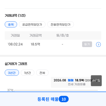
'16. 04
2.7억
거래내역
(1건)
'25. 02
2억
.45억
'06. 10
10. 03
총액
공급면적당단가
전용면적당단가
거래일
거래금액
동/층/호
26억
'13. 06
'08.02.24
18.5억
-
등기
9.8억
26. 05
8,200만
'24. 01
실거래가 그래프
3년간
1년간
전체
1억
2026.08
매매
18.5억
(2008.02)
m²
'24. 12
전세 거래없음
30m
37억
5,200만
'24. 01
등록된 매물
10