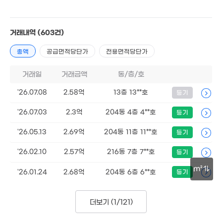
2.95억
거래내역
39m²
(603건)
총액
공급면적당단가
전용면적당단가
2.1
49m
거래일
거래금액
동/층/호
4,600만
48m²
'26.07.08
2.58억
13층 13**호
등기
3.6억
125.5억
2.4억
34m²
'21. 06
'26.07.03
2.3억
204동 4층 4**호
등기
59m²
'26.05.13
2.69억
204동 11층 11**호
등기
8.9억
76m²
'26.02.10
2.57억
216동 7층 7**호
등기
15.5억
'20. 07
m²
'26.01.24
2.68억
204동 6층 6**호
등기
13.5억
15. 07
50m
29억
15억
'15. 09
더보기 (
1/121
)
'21. 08