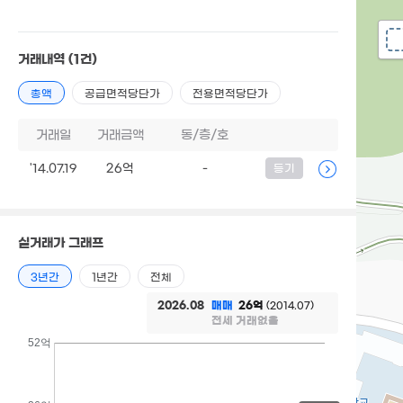
거래내역
(1건)
총액
공급면적당단가
전용면적당단가
거래일
거래금액
동/층/호
'14.07.19
26억
-
등기
실거래가 그래프
3년간
1년간
전체
2026.08
매매
26억
(2014.07)
전세 거래없음
52억