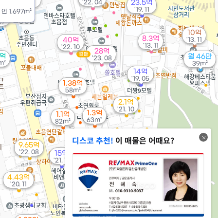
'22. 04
23.5억
'17. 09
'19. 11
/
연
1,697m²
0만
07
10억
8.3억
40억
'13. 11
'13. 11
'22. 10
28억
경매
3억
월 46만
'23. 08
m²
39m²
14억
'19. 05
1.38억
58m²
2.1억
'21. 10
1.3억
1.1억
63m²
82m²
디스코 추천!
이 매물은 어때요?
1.53억
9.65억
'22. 12
'22. 08
15억
'21. 11
2.33억
4.43억
107m²
'20. 11
1.5억
107m²
3.04억
'24. 12