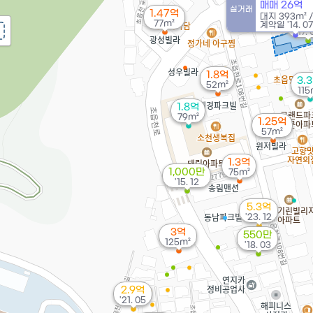
'21. 09
매매 26억
실거래
1.47억
대지
393m²
34
77m²
계약일 '14. 07
'17. 
1.8억
3.
52m²
115
1.8억
79m²
1.25억
57m²
1.3억
1,000만
75m²
'15. 12
5.3억
'23. 12
3억
550만
125m²
'18. 03
2.9억
'21. 05