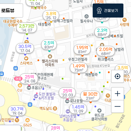
1.5억
'11. 04
54m²
로드뷰
건물보기
3.8억
3.2억
'25. 12
142m²
2,573만
'14. 07
2.3억
88m²
2.5억
30.5억
83m²
1.95억
2.05억
'17. 04
81m²
68m²
1.49억
3.5억
73m²
'18. 10
25억
매물
'24. 08
25억
월 30만
'20. 03
21m²
1.45억
30.7억
'11. 09
'19. 04
28억
4.62억