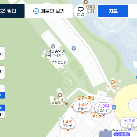
필터
매물만 보기
지도
도
정
2
1.54억
4.3억
액
81m²
206m²
가
16.2억
1.4억
'17. 10
77m²
45억
상업용건물