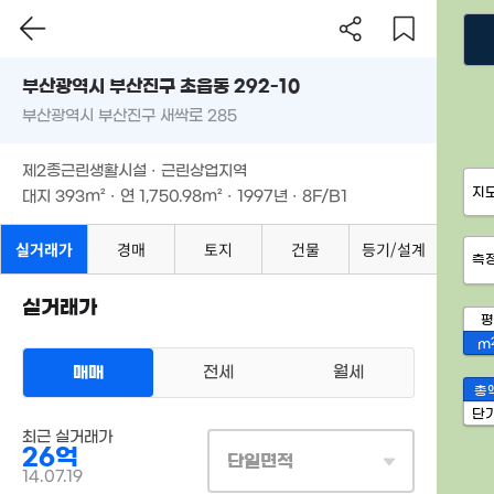
부산광역시 부산진구 초읍동 292-10
부산광역시 부산진구 새싹로 285
제2종근린생활시설 · 근린상업지역
지
대지
393m²
· 연
1,750.98m²
· 1997년 · 8F/B1
실거래가
경매
토지
건물
등기/설계
측
실거래가
평
m
매매
전세
월세
총
단
최근 실거래가
26억
단일면적
14.07.19