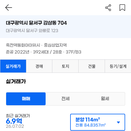
79m²
대구시 달서구 감삼동 704
대구광역시 달서구 와룡로 123
도로명
대구광역시 달서구 감삼동 704
필터
매물 탐색
죽전역동화아이위시 · 중심상업지역
대구광역시 달서구 와룡로 123
준공 2022년 · 392세대 / 28호 · 37F/B3
죽전역동화아이위시 · 중심상업지역
준공 2022년 · 392세대 / 28호 · 37F/B3
14억
실거래가
경매
토지
건물
등기/설계
'16. 05
실거래가
매매
전세
월세
매물가 보기
아파트
최근 실거래가
매매 6억 9000만원
9,100만
실거래
분양
114m²
6.9억
공급
114m²
/
전용
85m²
49m²
계약일 '26. 07
전용
84.8357m²
26.07.02