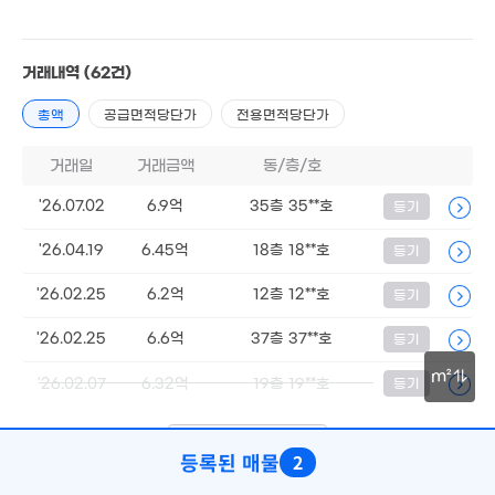
거래내역
(62건)
총액
공급면적당단가
전용면적당단가
2.6억
1.4억
'12. 05
49m²
거래일
거래금액
동/층/호
3억
'14. 05
'26.07.02
6.9억
35층 35**호
등기
5.64억
114m²
'26.04.19
6.45억
18층 18**호
등기
'26.02.25
6.2억
12층 12**호
등기
'26.02.25
6.6억
37층 37**호
등기
8,250만
월 45만
0m²
m²
'26.02.07
6.32억
19층 19**호
등기
40m²
30m
23억
33억
2.55억
'20. 04
'08. 11
'14. 03
더보기 (
1/13
)
등록된 매물
2