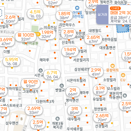
2.9억
52m²
2
65m²
다세대
4.5억
매매 2억 3
1.85억
실거래
'16. 03
2.6억
공급
38m²
/
38m²
계약일 '24. 
50m²
2.8억
1.98억
경매
월 100만
72m²
32m²
2.65억
32m²
3.69억
67m²
47m²
1.94억
36m²
1.
53
5.95억
'16. 08
2.9억
6.7억
41m²
'26. 04
월 90만
93m²
3.1억
.7억
2억
81m²
0m²
66m²
2.5
81m²
2.69억
3억
.7억
33m²
85m²
9m²
2.65억
70m²
2.5억
77m²