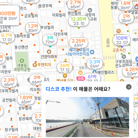
48m²
2.7억
1.8억
.35억
65m²
36m²
59m²
000만원
2억
전용
31m²
12.35억
35m²
08
'23. 10
1.2억
30m²
8.7억
3억
108억
'17. 01
2.25억
77m²
'22. 07
61m²
5억
m²
3.3억
26억
51m²
4.25
'17. 12
50m²
61억
3억
매물
2.3억
'23. 12
66m²
65m²
디스코 추천!
이 매물은 어때요?
1.83억
5.25
65m²
3.1억
'16. 0
80m²
억
21.5억
2.7억
12.2억
'22. 04
70m²
'19. 08
2.55억