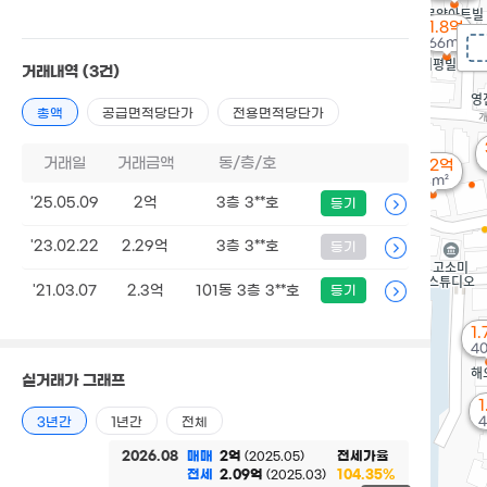
1.8억
66m²
거래내역
(3건)
총액
공급면적당단가
전용면적당단가
거래일
거래금액
동/층/호
1.92억
33m²
'25.05.09
2억
3층 3**호
등기
'23.02.22
2.29억
3층 3**호
등기
'21.03.07
2.3억
101동 3층 3**호
등기
1
4
실거래가 그래프
1
4
3년간
1년간
전체
2026.08
매매
2억
전세가율
(2025.05)
전세
2.09억
104.35%
(2025.03)