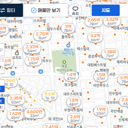
37m²
2.75억
70m²
월 68만
필터
2.6억
매물만 보기
지도
15만
50m²
72m²
m²
3.32억
2.65억
66m²
78m²
3억
.6억
78m²
2m²
2.75억
3.2억
76m²
66m²
2.33억
도
54m²
1.38억
71m²
1.75억
1.6억
69m²
64m²
정
1.4억
1.5억
3.9
47m²
37m²
3.04억
78
'19. 10
2
5.6억
2.35억
'16. 01
2.
1.8억
액
50m²
65
48m²
가
1.9억
4,600만
1.62억
33m²
33m²
2.6억
49m²
80m²
2.45억