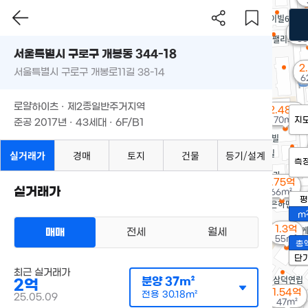
월 
53
서울특별시 구로구 개봉동 344-18
2
서울특별시 구로구 개봉로11길 38-14
6
로얄하이츠 · 제2종일반주거지역
2.48억
70m²
지
준공 2017년 · 43세대 · 6F/B1
실거래가
경매
토지
건물
등기/설계
측
1.75억
실거래가
66m²
평
m
1.3억
매매
전세
월세
55m²
총
단
최근 실거래가
분양
37m²
2억
1.54억
전용
30.18m²
25.05.09
47m²