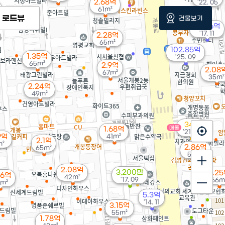
2.68억
'22. 05
61m²
로드뷰
건물보기
26.96억
'17. 11
2.28억
65m²
102.85억
1.35억
'25. 09
65m²
2.9억
2.08
67m²
35m²
2.24억
49m²
34억
매물
1.68억
'21. 08
9억
41m²
2.1억
m²
2.86억
65m²
52m²
2.08억
3,200만
2.2
66억
42m²
'17. 09
66m
m²
5.3억
'14. 11
3.15억
55m²
1.78억