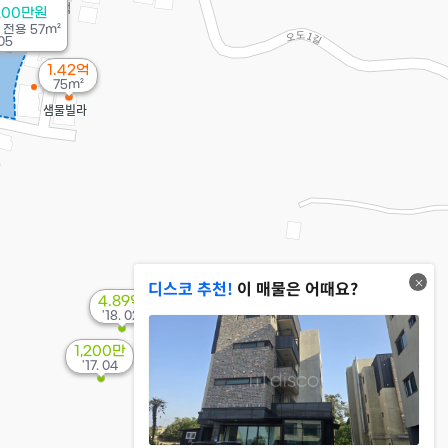
200만원
/
전용
57m²
05
1.42억
75m²
디스코 추천!
이 매물은 어때요?
4.89억
'18. 02
1,200만
'17. 04