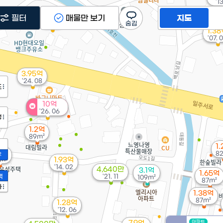
'13
1.1억
필터
매물만 보기
지도
'12. 12
1.3
'07. 
3.95억
'24. 08
도
10억
'26. 06
정
1.2억
89m²
1
2억
8
2
m²
1.93억
'14. 02
4,640만
3.1억
1.65억
액
'21. 11
109m²
87m²
가
1.38억
87m²
1.28억
'12. 06
아파트