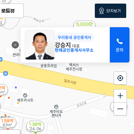
. 01
로드뷰
단지보기
8억
02
5,000만
'14. 09
우리동네 공인중개사
강승지
대표
현재공인중개사사무소
.2억
2m²
9.5억
'21. 08
1.58억
1.38억
87m²
'24. 06