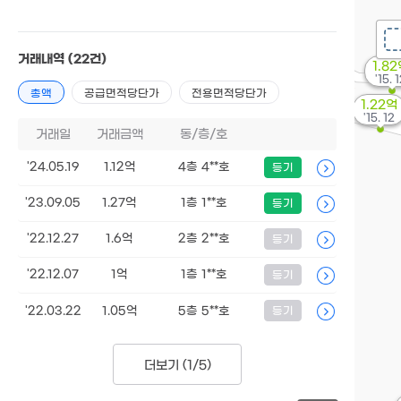
거래내역
(22건)
1.8
'15. 
총액
공급면적당단가
전용면적당단가
1.22억
'15. 12
거래일
거래금액
동/층/호
'24.05.19
1.12억
4층 4**호
등기
'23.09.05
1.27억
1층 1**호
등기
'22.12.27
1.6억
2층 2**호
등기
'22.12.07
1억
1층 1**호
등기
'22.03.22
1.05억
5층 5**호
등기
더보기 (
1/5
)