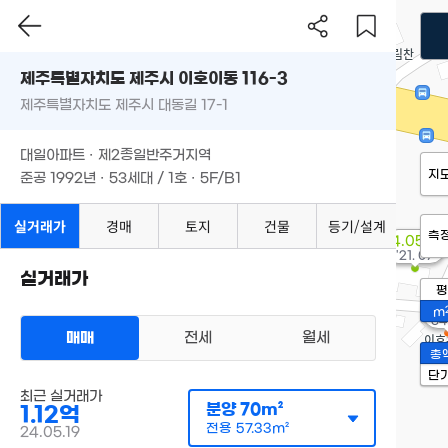
제주특별자치도 제주시 이호이동 116-3
제주특별자치도 제주시 대동길 17-1
대일아파트 · 제2종일반주거지역
지
준공 1992년 · 53세대 / 1호 · 5F/B1
실거래가
경매
토지
건물
등기/설계
측
4.05억
'21. 07
실거래가
평
1.
m
64
매매
전세
월세
총
단
최근 실거래가
분양
70m²
1.12억
전용
57.33m²
24.05.19