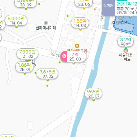
7.9억
4,500만
매매 1억 1
'23. 06
'18. 09
실거래
공급
70m²
계약일 '24. 
5,000만
1.55억
2억
'14. 04
'14. 03
12
3.2억
98m²
7,000만
7억
'21. 02
'25. 03
1.86억
'25. 01
3,678만
'07. 02
968만
'20. 07