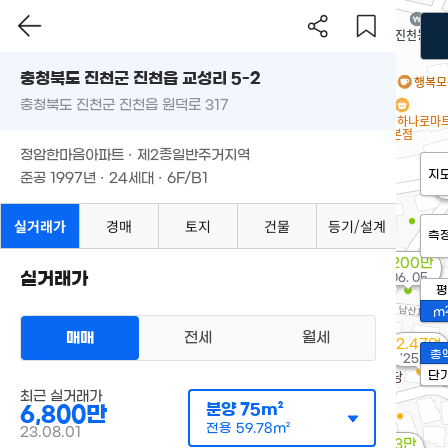
충청북도 진천군 진천읍 교성리 5-2
충청북도 진천군 진천읍 원덕로 317
정암한마음아파트 · 제2종일반주거지역
지
준공 1997년 · 24세대 · 6F/B1
'
실거래가
경매
토지
건물
등기/설계
측
7,200만
실거래가
'06. 05
평
m
매매
전세
월세
2.47억
총
'25. 10
단
최근 실거래가
분양
75m²
6,800만
전용
59.78m²
23.08.01
9,033만