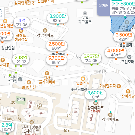
매매 6800
실거래
공급
75m²
/
계약일 '23. 0
8,300만
4억
83m²
'21. 06
400만
3,500만
3m²
42m²
2,500만
50m²
4,000만
48m²
5,957만
2.18억
9,700만
'24. 05
'21. 12
85m²
3,600만
0m²
2.8억
110m²