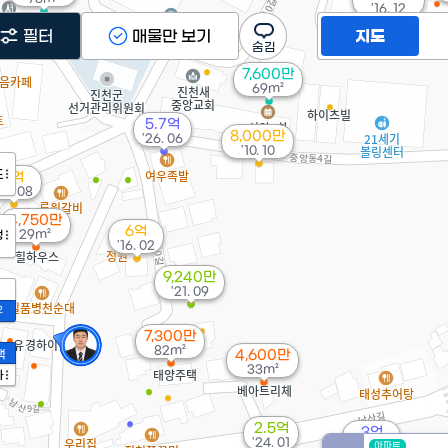
'16. 12
필터
매물만 보기
지도
7,600만
69m²
5.7억
8,000만
'26. 06
'10. 10
도
4억
22. 08
4,750만
6억
29m²
정
'16. 02
9,240만
'21. 09
2
7,300만
82m²
액
4,600만
33m²
가
2.5억
3억
'24. 01
'23. 09
아파트