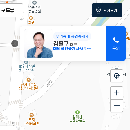
로드뷰
단지보기
우리동네 공인중개사
김필구
11.65억
대표
'15. 01
대원공인중개사사무소