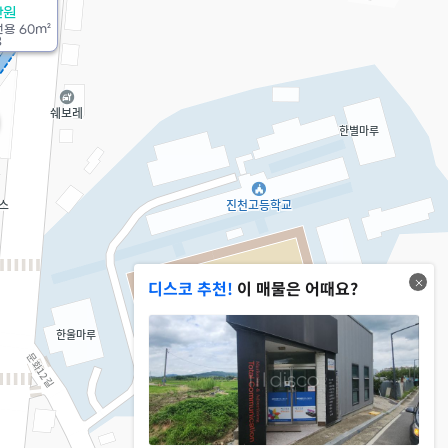
만원
전용
60m²
8
디스코 추천!
이 매물은 어때요?