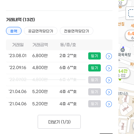
'15. 02
거래내역
(13건)
총액
공급면적당단가
전용면적당단가
6,
6
거래일
거래금액
동/층/호
'23.08.01
6,800만
2층 2**호
등기
'22.09.16
4,800만
6층 6**호
등기
7,644만
'20. 02
'22.07.02
4,800만
6층 6**호
등기
'21.04.06
5,200만
4층 4**호
등기
'21.04.06
5,200만
4층 4**호
등기
더보기 (
1/3
)