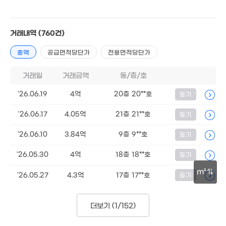
32억
물
'18. 03
000만
거래내역
(760건)
0. 10
총액
공급면적당단가
전용면적당단가
거래일
거래금액
동/층/호
'26.06.19
4억
20층 20**호
등기
'26.06.17
4.05억
21층 21**호
등기
22억
'26.06.10
3.84억
9층 9**호
등기
'06. 03
'26.05.30
4억
18층 18**호
등기
3.75억
113m²
m²
2.2억
'26.05.27
4.3억
17층 17**호
등기
80m²
50m
더보기 (
1/152
)