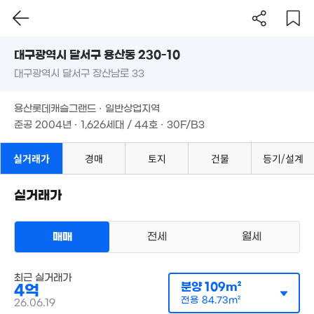
5.99억
'15. 09
8.05억
대구시 달서구 용산동 230-10
'14. 05
대구광역시 달서구 장산남로 33
도로명
대구광역시 달서구 용산동 230-10
필터
매물 탐색
용산롯데캐슬그랜드 · 일반상업지역
대구광역시 달서구 장산남로 33
준공 2004년 · 1,626세대 / 44호 · 30F/B3
1.6억
13. 04
용산롯데캐슬그랜드 · 일반상업지역
준공 2004년 · 1,626세대 / 44호 · 30F/B3
실거래가
경매
토지
건물
등기/설계
실거래가
9.65억
감정가 보기
매매
전세
월세
'15. 01
아파트
매매 4억 500만원
실거래
공급
109m²
/
전용
85m²
최근 실거래가
계약일 '26. 06
12.45억
분양
109m²
4억
'16. 01
전용
84.73m²
26.06.19