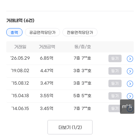
2.33억
2.25억
54m²
49m²
3.3억
2.45억
58m²
82m²
41.6억
53.5억
거래내역
(6건)
매물
'25. 04
'25. 05
2.82억
5.37억
57m²
79m²
총액
공급면적당단가
전용면적당단가
15.
6.35억
'10.
116m²
4.14억
65m²
월 75만
거래일
거래금액
동/층/호
13억
35m²
'25. 10
'26.05.29
6.85억
7층 7**호
등기
5.69억
2.44억
'19.08.02
4.47억
3층 3**호
등기
94m²
42m²
4.05억
64m²
7,250만
'15.08.12
3.47억
3층 3**호
등기
9.1억
31m²
6.4억
107m²
'10. 03
'15.04.18
3.55억
5층 5**호
등기
12.09억
'18. 04
m²
14.2억
'14.06.15
3.45억
7층 7**호
등기
'13. 02
5.47억
30m
98m²
더보기 (
1/2
)