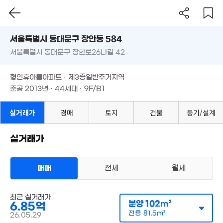
'22. 09
서울시 동대문구 장안동 584
서울특별시 동대문구 장한로26나길 42
도로명
1.38억
서울특별시 동대문구 장안동 584
필터
매물 탐색
31억
32m²
형인휴아름아파트 · 제3종일반주거지역
매물
'11. 08
서울특별시 동대문구 장한로26나길 42
준공 2013년 · 44세대 · 9F/B1
6.3억
3.22
107m²
57m
3.53억
형인휴아름아파트 · 제3종일반주거지역
56m²
95억
준공 2013년 · 44세대 · 9F/B1
'14. 09
6.42억
4.3억
60억
106m²
87m²
'11. 01
실거래가
경매
토지
건물
등기/설계
46.5억
'26. 07
6.
101
실거래가
2.8억
월 67만
45m²
43m²
매매
전세
월세
4.98억
112m²
월 180만
73m²
6억
아파트
매물
최근 실거래가
매매 4억 9750만원
'09. 02
월 60만
실거래
분양
102m²
6.85억
공급
97m²
/
전용
77m²
36m²
계약일 '20. 11
전용
81.5m²
26.05.29