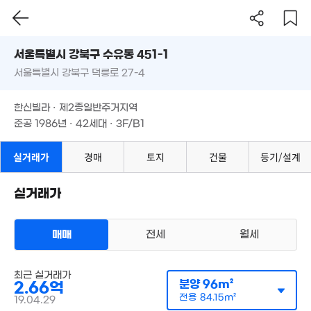
2.95억
서울시 강북구 수유동 451-1
65m²
1.6억
3.05억
37m²
서울특별시 강북구 덕릉로 27-4
도로명
67m²
1.17억
41m²
서울특별시 강북구 수유동 451-1
필터
매물 탐색
한신빌라 · 제2종일반주거지역
4.37억
2.6억
서울특별시 강북구 덕릉로 27-4
'19. 07
준공 1986년 · 42세대 · 3F/B1
58m²
월 70만
7억
한신빌라 · 제2종일반주거지역
41m²
'16. 03
준공 1986년 · 42세대 · 3F/B1
월 19만
41m²
1.8억
2.82억
60m²
53m²
실거래가
경매
토지
건물
등기/설계
26.3억
2.2억
'26. 04
62m²
69만
1.85억
4m²
53m²
실거래가
1.54억
47m²
2.57억
3.4
68m²
2.58억
'18. 
매매
전세
월세
45m²
.05억
18. 03
다세대
최근 실거래가
매매 2억 6600만원
분양
96m²
2.66억
1.37억
실거래
1.5억
공급
96m²
/
전용
84m²
'06. 05
전용
84.15m²
35m²
19.04.29
계약일 '19. 04