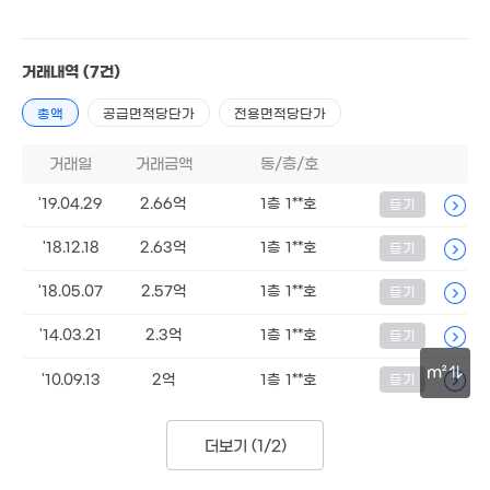
.9억
51.3억
1m²
2.73억
'26. 06
39m²
거래내역
(7건)
1.04억
'10. 06
450만
총액
공급면적당단가
전용면적당단가
'15. 03
4,470만
거래일
거래금액
동/층/호
7.8억
'16. 04
0m²
29억
'19.04.29
2.66억
1층 1**호
'26. 01
등기
2.55억
월 75만
'24. 05
1.13
'18.12.18
2.63억
1층 1**호
40m²
등기
67m
8,000만
1.9억
'18.05.07
2.57억
1층 1**호
'08. 04
등기
42m²
5
2.25억
'17.
10.8억
월 30만
3억
'14.03.21
2.3억
1층 1**호
'09. 11
등기
'22. 06
60m²
59m²
2.4억
32억
94m²
m²
m²
'10.09.13
2억
1층 1**호
등기
7,000만
7억
월 57만
40m²
'18. 03
30m
23m²
2.05억
19.2억
더보기 (
1/2
)
67m²
'16. 12