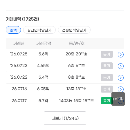
9. 09
72억
91.7억
거래내역
(1725건)
'26. 01
'24. 12
총액
공급면적당단가
전용면적당단가
7.5억
12.2억
166m²
'13. 07
.85억
거래일
거래금액
동/층/호
4. 02
3억
1.4억
'12. 08
'26.07.25
5.6억
20층 20**호
등기
68m²
.29억
'26.07.23
4.65억
6층 6**호
등기
14. 02
2.2억
'11. 03
'26.07.22
5.4억
8층 8**호
등기
1.28억
9,000만
72m²
46m²
'26.07.18
6.05억
13층 13**호
등기
m²
'26.07.17
5.7억
1403동 15층 15**호
등기
7,500만
14.7억
47m²
'19. 04
100m
1.46억
더보기 (
1/345
)
138m²