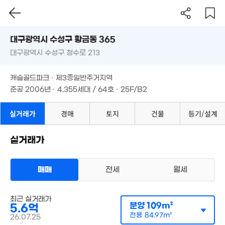
1.71억
'20. 02
'13. 12
대구시 수성구 황금동 365
대구광역시 수성구 청수로 213
도로명
대구광역시 수성구 황금동 365
필터
매물 탐색
3.56억
캐슬골드파크 · 제3종일반주거지역
'20. 02
대구광역시 수성구 청수로 213
준공 2006년 · 4,355세대 / 64호 · 25F/B2
13.41억
캐슬골드파크 · 제3종일반주거지역
'20. 04
105.66억
준공 2006년 · 4,355세대 / 64호 · 25F/B2
'20. 01
117.47억
실거래가
경매
토지
건물
등기/설계
'20. 02
월 5만
39m²
실거래가
3.15
2.9억
25.69억
109m
101m²
'20. 03
28.52억
'20. 02
17억
매매
전세
월세
'09. 09
아파트
최근 실거래가
매매 6억 500만원
실거래
분양
109m²
5.6억
공급
109m²
/
전용
85m²
계약일 '26. 07
전용
84.97m²
26.07.25
6.9억