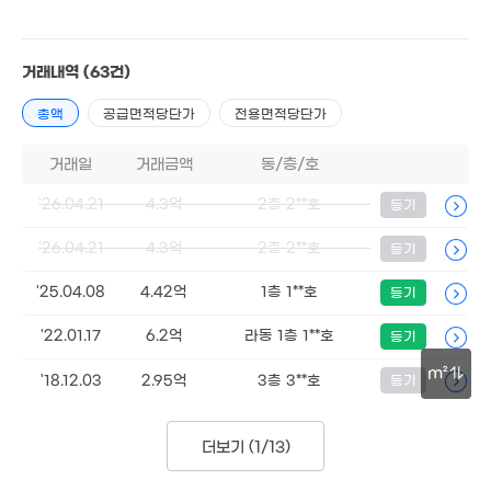
거래내역
(63건)
총액
공급면적당단가
전용면적당단가
46억
'14. 04
거래일
거래금액
동/층/호
35.5억
'26.04.21
4.3억
2층 2**호
매물
등기
'13. 03
4.3억
60m²
'26.04.21
4.3억
2층 2**호
등기
'25.04.08
4.42억
1층 1**호
등기
'22.01.17
6.2억
라동 1층 1**호
등기
m²
'18.12.03
2.95억
3층 3**호
등기
9
30m
'26
더보기 (
1/13
)