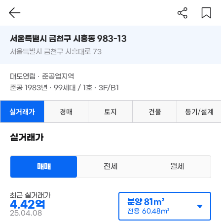
서울시 금천구 시흥동 983-13
3.37억
68m²
서울특별시 금천구 시흥대로 73
도로명
9억
서울특별시 금천구 시흥동 983-13
필터
매물 탐색
'08. 06
대도연립 · 준공업지역
서울특별시 금천구 시흥대로 73
준공 1983년 · 99세대 / 1호 · 3F/B1
270억
'26. 06
대도연립 · 준공업지역
준공 1983년 · 99세대 / 1호 · 3F/B1
실거래가
경매
토지
건물
등기/설계
실거래가
8,500만
매물
41m²
아파트
매매 4억 4200만원
실거래
공급
81m²
/
전용
60m²
매매
전세
월세
계약일 '25. 04
최근 실거래가
분양
81m²
4.42억
전용
60.48m²
25.04.08