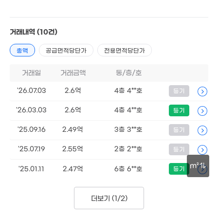
공급
39m²
/
전용
30m²
67억
계약일 '25. 07
매물
'25. 08
000만
5m²
1.04억
거래내역
(10건)
16.5억
42억
1.05억
50m²
1.77억
매물
'17. 03
'26. 05
34m²
61m²
총액
공급면적당단가
전용면적당단가
43.5억
매물
거래일
거래금액
3.85억
동/층/호
'26. 02
2.1억
82m²
78m²
5.8억
'26.07.03
2.6억
4층 4**호
등기
'11. 01
3.08억
1억
83m²
3.43억
'26.03.03
2.6억
4층 4**호
등기
47m²
76m²
'25.09.16
2.49억
3층 3**호
등기
3.25억
1.44억
5억
83m²
53m²
52m²
'25.07.19
2.55억
2층 2**호
등기
16.75억
5.5억
9.5
9,100만
'14. 01
66m²
m²
'19. 0
'25.01.11
2.47억
6층 6**호
등기
21m²
3.06억
12억
52m²
30m
'16. 09
3.7억
2.67억
더보기 (
1/2
)
경매
82m²
34m²