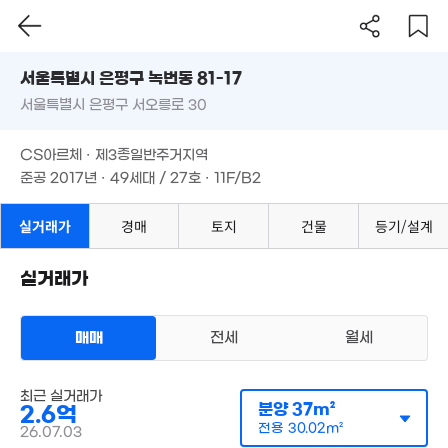
1.6억
63m²
4.5억
서울시 은평구 녹번동 81-17
79m²
9.6억
서울특별시 은평구 서오릉로 30
도로명
'25. 06
3.1억
.05억
서울특별시 은평구 녹번동 81-17
35m²
필터
매물 탐색
35m²
CS아르체 · 제3종일반주거지역
서울특별시 은평구 서오릉로 30
3억
1.95억
준공 2017년 · 49세대 / 27호 · 11F/B2
46m²
50m²
2.4억
9억
CS아르체 · 제3종일반주거지역
43m²
117m²
2,239만
준공 2017년 · 49세대 / 27호 · 11F/B2
4.15억
'12. 09
2.7억
70m²
41m²
실거래가
경매
토지
건물
등기/설계
4.3억
2.5억
'08. 10
54m²
실거래가
3.2억
45m²
매매
전세
월세
310.14억
'25. 12
최근 실거래가
분양
37m²
2.6억
다세대
전용
30.02m²
1.73억
26.07.03
매매 2억 4100만원
실거래
57m²