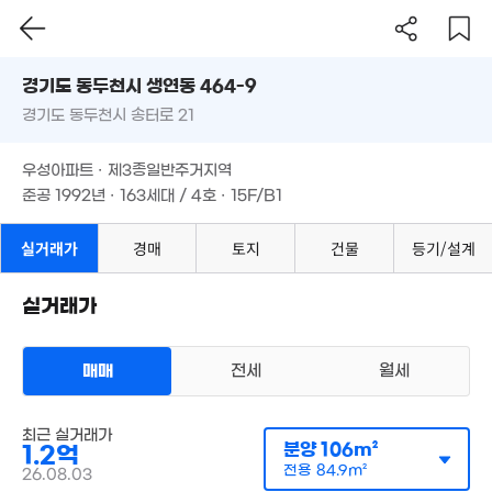
'10. 03
경기도 동두천시 생연동 464-9
경기도 동두천시 송터로 21
도로명
경기도 동두천시 생연동 464-9
필터
매물 탐색
우성아파트 · 제3종일반주거지역
경기도 동두천시 송터로 21
준공 1992년 · 163세대 / 4호 · 15F/B1
2.85억
우성아파트 · 제3종일반주거지역
'15. 04
준공 1992년 · 163세대 / 4호 · 15F/B1
실거래가
경매
토지
건물
등기/설계
,200만
55m²
실거래가
4,700만
76m²
매매
전세
월세
아파트
매매 1억 2000만원
최근 실거래가
1.37억
실거래
공급
106m²
/
전용
85m²
분양
106m²
1.2억
'20. 06
계약일 '26. 08
전용
84.9m²
26.08.03