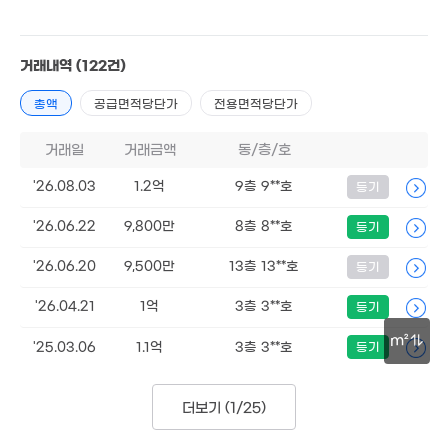
1.9억
'26. 01
4,000만
거래내역
(122건)
'19. 03
3,000만
월 50만
4,500만
55m²
75m²
'11. 07
총액
공급면적당단가
전용면적당단가
거래일
거래금액
동/층/호
1.3억
200만
'25. 05
6m²
'26.08.03
1.2억
9층 9**호
등기
,950만
'26.06.22
9,800만
8층 8**호
등기
69m²
3,000만
'23. 01
4,600만
'26.06.20
9,500만
13층 13**호
등기
5,000만
'16. 10
'24. 02
'26.04.21
1억
3층 3**호
등기
m²
'25.03.06
1.1억
3층 3**호
등기
5,60
30m
43m
더보기 (
1/25
)