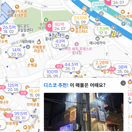
'26. 07
23.5억
'16. 09
80억
26.5억
'26. 07
1.53억
물
'18. 02
'17. 11
43억
'21. 06
14억
'20. 06
2.28억
44.5억
매물
43m²
38억
'25. 11
매물
'25. 06
100억
'25. 09
49억
디스코 추천!
이 매물은 어때요?
'26. 07
45억
125억
매물
'26. 07
'20. 05
18.4억
매물
5
'15. 09
47억
'26
'26. 08
39.5억
매물
45.5억
'25. 10
41.85억
'15. 09
매물
'19. 07
7
49억
2.17억