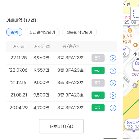
120억
거래내역
(17건)
'25. 08
총액
공급면적당단가
전용면적당단가
거래일
거래금액
동/층/호
73.6억
'24. 10
'22.11.25
8,960만
3층 3FA23호
등기
8
'22.07.06
9,557만
3층 3FA23호
등기
'21.12.16
9,000만
3층 3FA23호
등기
'21.08.21
9,500만
3층 3FA23호
등기
'20.04.29
4,700만
3층 3FA23호
등기
890
더보기 (
1/4
)
'22. 0