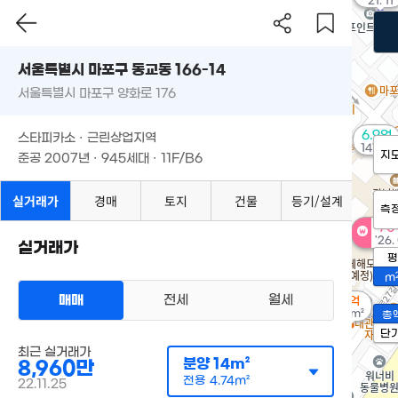
'21. 11
서울특별시 마포구 동교동 166-14
서울특별시 마포구 양화로 176
6.9억
스타피카소 · 근린상업지역
147m²
지
준공 2007년 · 945세대 · 11F/B6
실거래가
경매
토지
건물
등기/설계
측
70
'26.
실거래가
평
m
매매
전세
월세
2억
66m²
총
단
최근 실거래가
분양
14m²
8,960만
전용
4.74m²
22.11.25