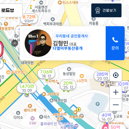
로드뷰
건물보기
8.72억
93m²
45억
'21. 09
우리동네 공인중개사
1.63억
32m²
김형민
대표
41
매물
다열어부동산중개
'19. 
14억
'18. 12
억
7.06억
285억
'18. 12
'20. 03
20억
103억
1,470만
'25. 12
'17. 07
'10. 09
40억
'16. 07
50억