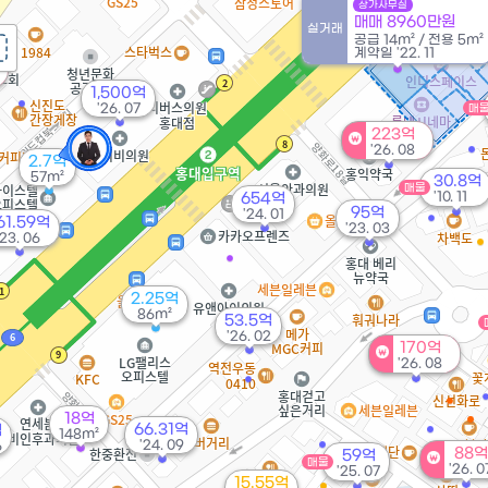
상가사무실
매매 8960만원
실거래
공급
14m²
/
전용
5m²
계약일 '22. 11
1,500억
'26. 07
매
223억
'26. 08
2.7억
57m²
30.8억
매물
'10. 11
654억
95억
'24. 01
61.59억
'23. 03
'23. 06
2.25억
86m²
53.5억
'26. 02
170억
'26. 08
18억
66.31억
억
148m²
'24. 09
6
88억
59억
매물
'26. 0
'25. 07
15.55억