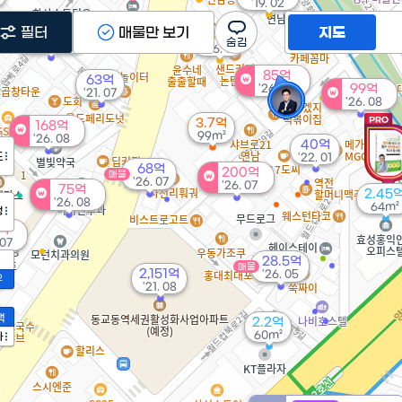
'19. 02
필터
매물만 보기
지도
74억
5.95억
'26. 07
'06. 11
85억
63억
'26. 08
99억
'21. 07
'26. 08
3.7억
168억
99m²
'26. 08
40억
도
'22. 01
68억
200억
매물
'26. 07
'26. 07
75억
2.45
'26. 08
64m²
정
억
 07
28.5억
매물
2,151억
'26. 05
2
'21. 08
액
2.2억
60m²
가