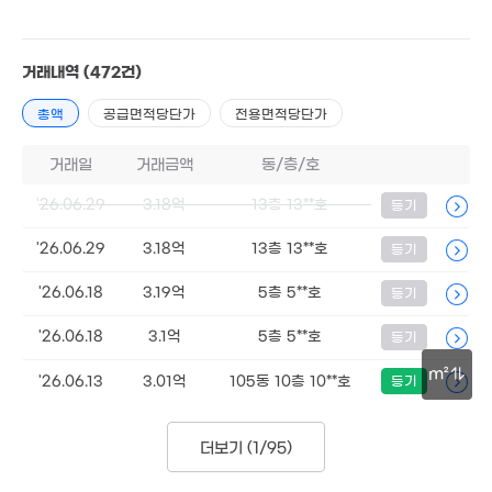
계약일 '26. 06
거래내역
(472건)
총액
공급면적당단가
전용면적당단가
9,300만
0m²
거래일
거래금액
동/층/호
'26.06.29
3.18억
13층 13**호
등기
'26.06.29
3.18억
13층 13**호
등기
'26.06.18
3.19억
5층 5**호
등기
35.81억
'22. 05
'26.06.18
3.1억
5층 5**호
등기
5,500만
m²
'26.06.13
3.01억
105동 10층 10**호
등기
'23. 11
30m
더보기 (
1/95
)