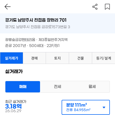
1.8억
1억
경기도 남양주시 진접읍 장현리 701
94m²
'21. 08
경기도 남양주시 진접읍 금강로1573번길 3
1.71억
도로명
'22. 02
경기도 남양주시 진접읍 장현리 701
필터
매물 탐색
광릉숲금강펜테리움 · 제3종일반주거지역
경기도 남양주시 진접읍 금강로1573번길 3
16억
준공 2007년 · 500세대 · 22F/B1
'26. 03
월 60만
19m²
광릉숲금강펜테리움 · 제3종일반주거지역
1,165만
준공 2007년 · 500세대 · 22F/B1
'09. 10
8,000만
74m²
2.8억
실거래가
경매
토지
건물
등기/설계
'21. 06
실거래가
2.03억
'09. 10
매매
전세
월세
최근 실거래가
아파트
분양
111m²
3.18억
매매 3억 1900만원
실거래
전용
84.955m²
26.06.29
공급
111m²
/
전용
85m²